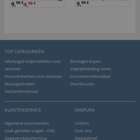
98 €
9,
99 €
9
,
4,
99 €
TOP CATEGORIEËN
Alledaagse hulpmiddelen voor
Bandages kopen
senioren
Vrijetijdskleding heren
Hoorversterkers voor senioren
Incontinentiebroekjes
Massagestoelen
Steunkousen
Verbandmateriaal
KLANTENSERVICE
SANPURA
Algemene voorwaarden
Colofon
Vaak gestelde vragen - FAQ
Over ons
Gegevensbescherming
Nieuwsbrief