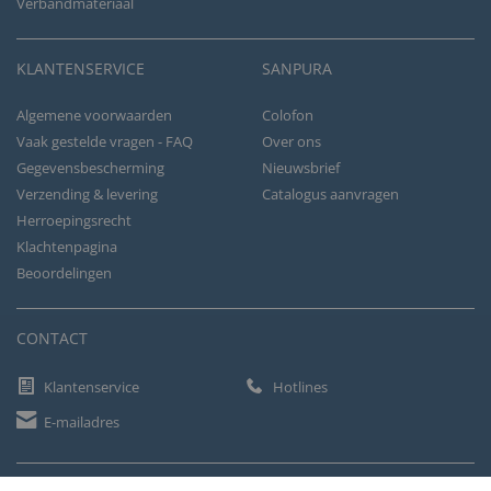
Verbandmateriaal
KLANTENSERVICE
SANPURA
Algemene voorwaarden
Colofon
Vaak gestelde vragen - FAQ
Over ons
Gegevensbescherming
Nieuwsbrief
Verzending & levering
Catalogus aanvragen
Herroepingsrecht
Klachtenpagina
Beoordelingen
CONTACT
Klantenservice
Hotlines
E-mailadres