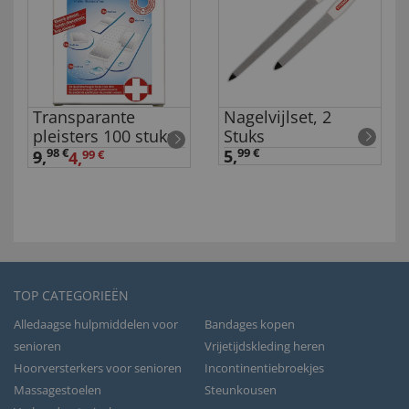
Transparante
Nagelvijlset, 2
pleisters 100 stuks
Stuks
98 €
5,
99 €
9
,
4,
99 €
TOP CATEGORIEËN
Alledaagse hulpmiddelen voor
Bandages kopen
senioren
Vrijetijdskleding heren
Hoorversterkers voor senioren
Incontinentiebroekjes
Massagestoelen
Steunkousen