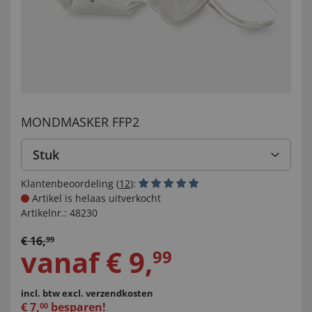
MONDMASKER FFP2
Stuk
Klantenbeoordeling (
12
):
Artikel is helaas uitverkocht
Artikelnr.:
48230
€
16
,
99
vanaf
€
9
,
99
incl. btw
excl. verzendkosten
€
7
,
besparen!
00