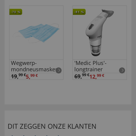
-70
%
-81
%
Wegwerp-
'Medic Plus'-
mondneusmaskers
longtrainer
Set van 20
99 €
99 €
19
,
69
,
5,
99 €
12,
99 €
DIT ZEGGEN ONZE KLANTEN