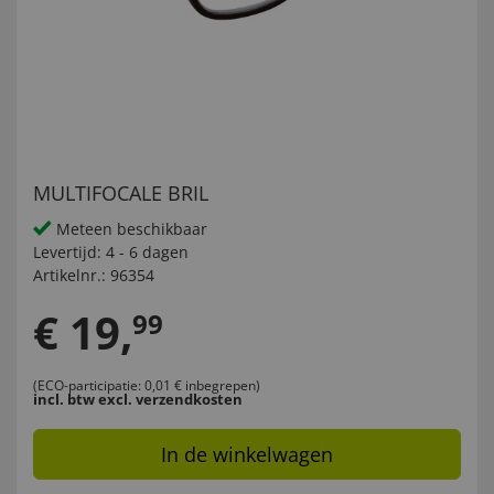
MULTIFOCALE BRIL
Meteen beschikbaar
Levertijd:
4 - 6 dagen
Artikelnr.:
96354
€
19
,
99
(ECO-participatie: 0,01 € inbegrepen)
incl. btw
excl. verzendkosten
In de winkelwagen