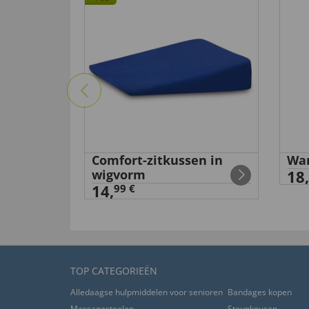
k
Comfort-zitkussen in
Wan
wigvorm
18,
14,
99 €
TOP CATEGORIEËN
Alledaagse hulpmiddelen voor senioren
Bandages kopen
Massagestoelen
Steunkousen