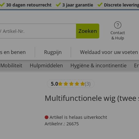
30 dagen retourrecht
3 jaar garantie
Discrete leverin
Zoeken
Contact
& Hulp
s en benen
Rugpijn
Weldaad voor uw voeten
Mobiliteit
Hulpmiddelen
Hygiëne & incontinentie
Er
5.0
(3)
Multifunctionele wig (twee 
Artikel is helaas uitverkocht
Artikelnr.:
26675