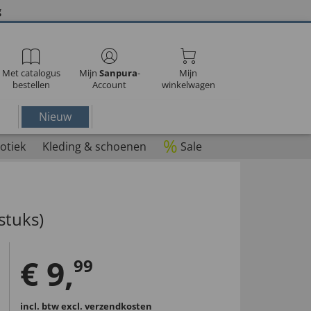
g
Met catalogus
Mijn
Sanpura
-
Mijn
bestellen
Account
winkelwagen
Nieuw
%
otiek
Kleding & schoenen
Sale
stuks)
€
9
,
99
incl. btw
excl. verzendkosten