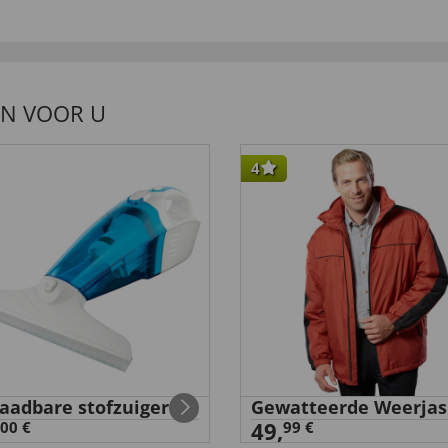
EN VOOR U
4
aadbare stofzuiger
Gewatteerde Weerjas
49,
00 €
99 €