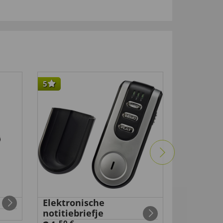
5
4
Elektronische
Reparat
notitiebriefje
glasveze