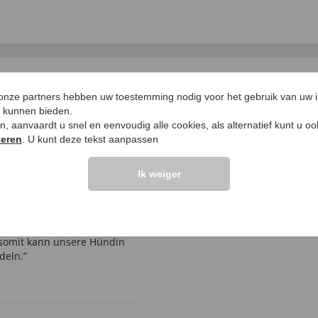
LANTEN ZEGGEN
UW PRODUCTVRA
 onze partners hebben uw toestemming nodig voor het gebruik van uw 
e kunnen bieden.
ken, aanvaardt u snel en eenvoudig alle cookies, als alternatief kunt u o
Vraag stellen
teren
. U kunt deze tekst aanpassen
elingen >>
Ik weiger
 somit kann unsere Hündin
deln.”