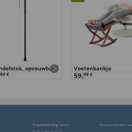
delstok, opvouwbaar
Voetenbankje
59,
99 €
99 €
Vrijetijdskleding heren
Hoorversterkers vo
Verbandmateriaal