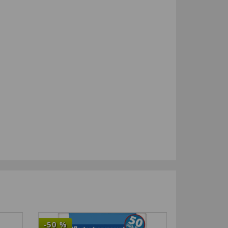
-50
%
4,5