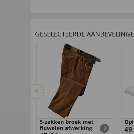
GESELECTEERDE AANBEVELING
et
5-zakken broek met
Opl
fluwelen afwerking
49,