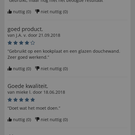
“Gebruikt, maar nog niet het beoogde resultaat”
nuttig (
0
)
niet nuttig (
0
)
goed product.
van
J.A. v
. door
21.09.2018
“Gebruikt op een kookplaat en een glazen douchewand.
Zeer goed werkend.”
nuttig (
0
)
niet nuttig (
0
)
Goede kwaliteit.
van
mieke l
. door
18.06.2018
“Doet wat het moet doen.”
nuttig (
0
)
niet nuttig (
0
)