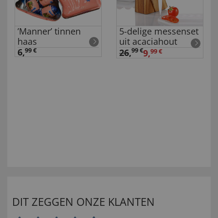
’Manner’ tinnen
5-delige messenset
haas
uit acaciahout
6,
99 €
99 €
26
,
9,
99 €
DIT ZEGGEN ONZE KLANTEN