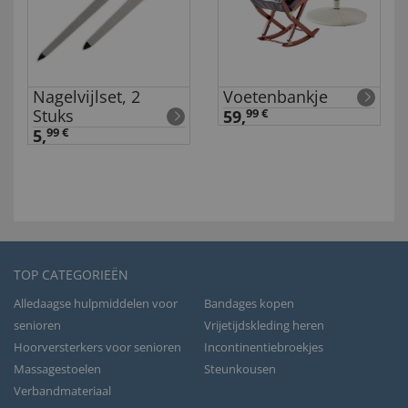
Nagelvijlset, 2
Voetenbankje
Stuks
59,
99 €
5,
99 €
TOP CATEGORIEËN
Alledaagse hulpmiddelen voor
Bandages kopen
senioren
Vrijetijdskleding heren
Hoorversterkers voor senioren
Incontinentiebroekjes
Massagestoelen
Steunkousen
Verbandmateriaal