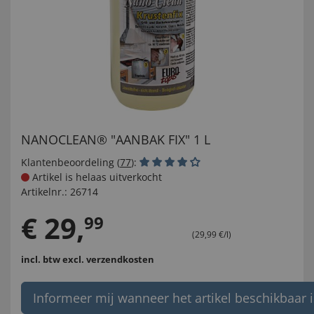
NANOCLEAN® "AANBAK FIX" 1 L
Klantenbeoordeling (
77
):
Artikel is helaas uitverkocht
Artikelnr.:
26714
€
29
,
99
(29,99 €/l)
incl. btw
excl. verzendkosten
Informeer mij wanneer het artikel beschikbaar i