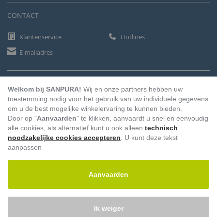
CONTACT
Klantenservice
Hotlines
E-mailadres
BETAALMETHODEN
Welkom bij SANPURA!
Wij en onze partners hebben uw
toestemming nodig voor het gebruik van uw individuele gegevens
om u de best mogelijke winkelervaring te kunnen bieden.
Door op "
Aanvaarden
" te klikken, aanvaardt u snel en eenvoudig
Vooruitbetaling
Factuur
Automatische afschrijving
alle cookies, als alternatief kunt u ook alleen
technisch
noodzakelijke cookies accepteren
. U kunt deze tekst
aanpassen
Aanvaarden
Ik weiger