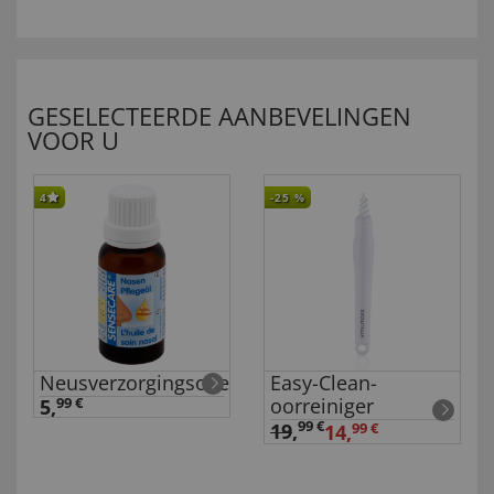
GESELECTEERDE AANBEVELINGEN
VOOR U
4
-25
%
Neusverzorgingsolie
Easy-Clean-
oorreiniger
5,
99 €
99 €
19
,
14,
99 €