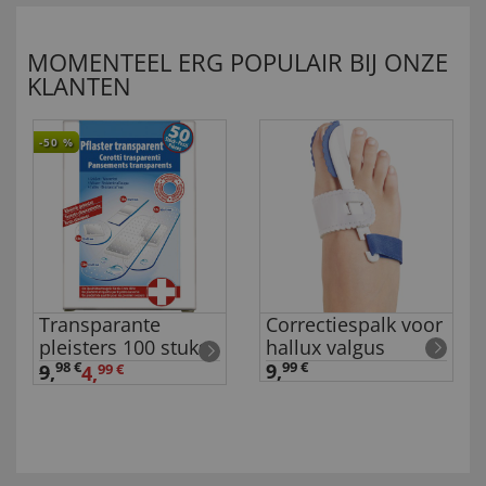
MOMENTEEL ERG POPULAIR BIJ ONZE
KLANTEN
-50
%
Transparante
Correctiespalk voor
pleisters 100 stuks
hallux valgus
98 €
9,
99 €
9
,
4,
99 €