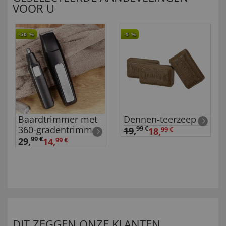
VOOR U
-50
%
-5
%
Baardtrimmer met
Dennen-teerzeep
360-gradentrimmer
99 €
19
,
18,
99 €
99 €
29
,
14,
99 €
DIT ZEGGEN ONZE KLANTEN