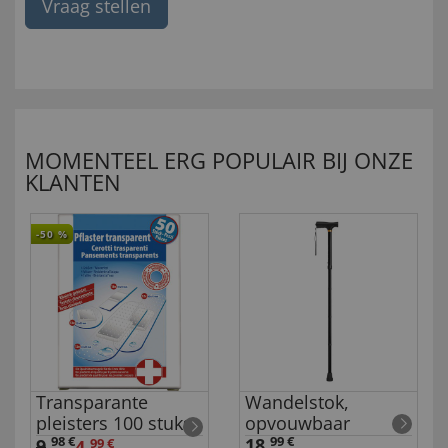
Vraag stellen
MOMENTEEL ERG POPULAIR BIJ ONZE
KLANTEN
-50
%
Transparante
Wandelstok,
pleisters 100 stuks
opvouwbaar
98 €
18,
99 €
9
,
4,
99 €