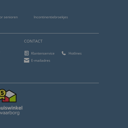
or senioren
Incontinentiebroekjes
CONTACT
f
Klantenservice
Hotlines
E-mailadres