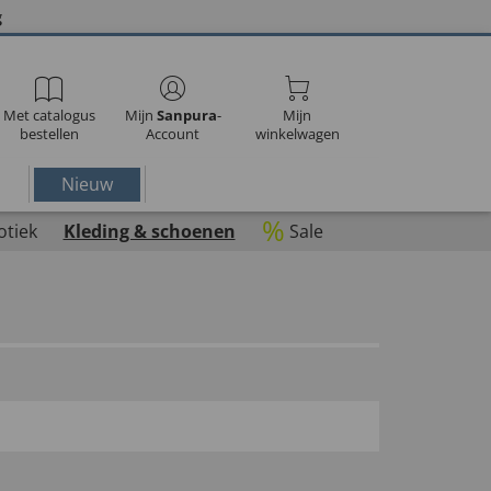
g
Met catalogus
Mijn
Sanpura
-
Mijn
bestellen
Account
winkelwagen
Nieuw
%
otiek
Kleding & schoenen
Sale