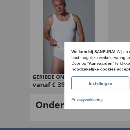
Welkom bij SANPURA!
Wij en
best mogelijke winkelervaring t
Door op "
Aanvaarden
" te klik
noodzakelijke cookies accep
GERIBDE ONDERGOED
99
vanaf
€
39
,
Instellingen
Privacyverklaring
Onderhemden