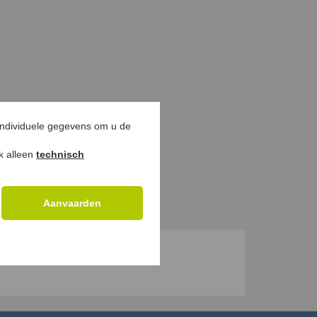
individuele gegevens om u de
ok alleen
technisch
Aanvaarden