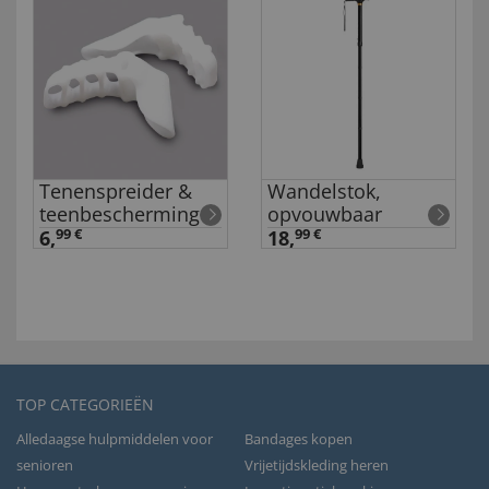
Tenenspreider &
Wandelstok,
teenbescherming
opvouwbaar
6,
99 €
18,
99 €
TOP CATEGORIEËN
Alledaagse hulpmiddelen voor
Bandages kopen
senioren
Vrijetijdskleding heren