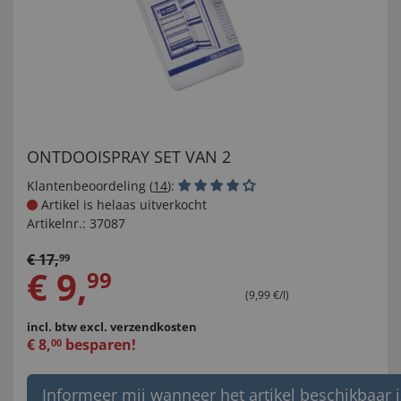
ONTDOOISPRAY SET VAN 2
Klantenbeoordeling (
14
):
Artikel is helaas uitverkocht
Artikelnr.:
37087
€
17
,
99
€
9
,
99
(9,99 €/l)
incl. btw
excl. verzendkosten
€
8
,
besparen!
00
Informeer mij wanneer het artikel beschikbaar i