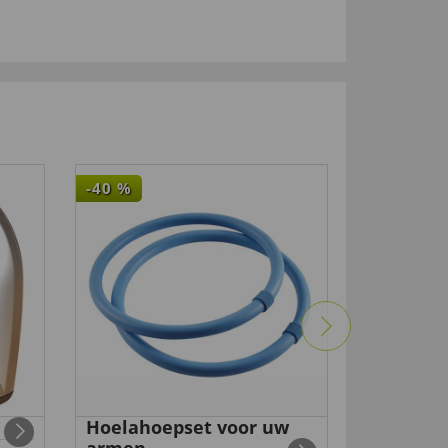
-40
%
-14
%
Hoelahoepset voor uw
Katoene
99 €