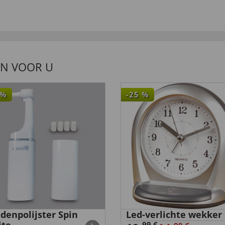
EN VOOR U
%
-25
%
denpolijster Spin
Led-verlichte wekker
99 €