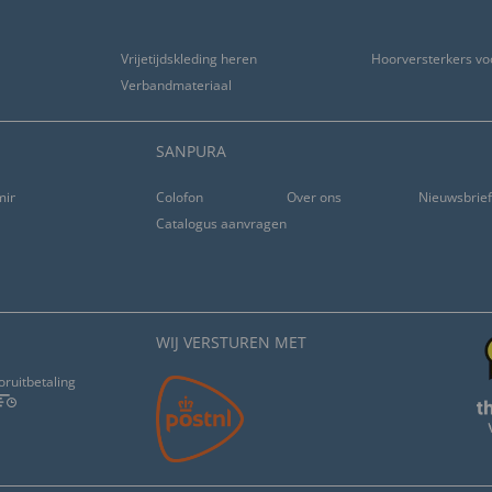
Vrijetijdskleding heren
Hoorversterkers vo
 alle.Qualität isk in
Verbandmateriaal
SANPURA
ming
Colofon
Over ons
Nieuwsbrie
Catalogus aanvragen
WIJ VERSTUREN MET
oruitbetaling