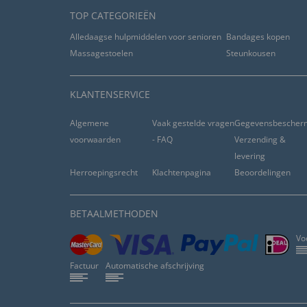
18.09.2016
TOP CATEGORIEËN
Alledaagse hulpmiddelen voor senioren
Bandages kopen
“Alle Fernbedienungen an einem Ort.Empfelung an
Massagestoelen
ordnung”
Steunkousen
nuttig (
1
)
niet nuttig (
0
)
KLANTENSERVICE
04.09.2016
Algemene
Vaak gestelde vragen
Gegevensbescher
voorwaarden
- FAQ
Verzending &
“sehr schön”
levering
Herroepingsrecht
Klachtenpagina
Beoordelingen
nuttig (
0
)
niet nuttig (
0
)
BETAALMETHODEN
20.04.2016
Vo
“sehr gute Handhabung. Sehr gute Qualität ”
Factuur
Automatische afschrijving
nuttig (
1
)
niet nuttig (
0
)