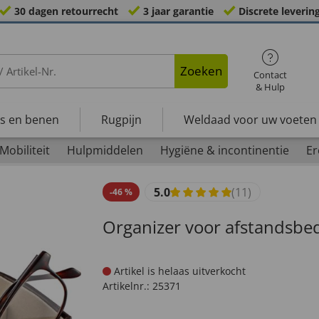
30 dagen retourrecht
3 jaar garantie
Discrete leverin
Zoeken
Contact
& Hulp
s en benen
Rugpijn
Weldaad voor uw voeten
Mobiliteit
Hulpmiddelen
Hygiëne & incontinentie
Er
5.0
(11)
-
46
%
Organizer voor afstandsbe
Artikel is helaas uitverkocht
Artikelnr.:
25371