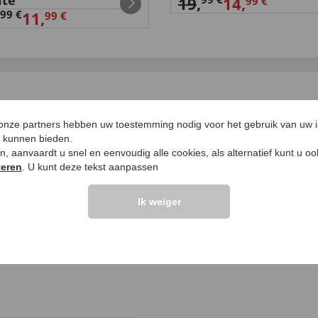
ite
19
,
14,
99 €
99 €
11,
99 €
LANTEN ZEGGEN
UW PRODUCTVRA
 onze partners hebben uw toestemming nodig voor het gebruik van uw 
e kunnen bieden.
Vraag stellen
ken, aanvaardt u snel en eenvoudig alle cookies, als alternatief kunt u o
teren
. U kunt deze tekst aanpassen
elingen >>
Ik weiger
 die drehbare Box für