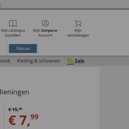
g
Met catalogus
Mijn
Sanpura
-
Mijn
bestellen
Account
winkelwagen
Nieuw
%
otiek
Kleding & schoenen
Sale
dieningen
€
15
,
00
€
7
,
99