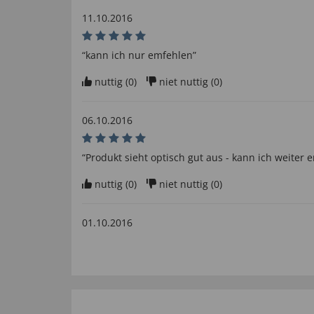
11.10.2016
“kann ich nur emfehlen”
nuttig (
0
)
niet nuttig (
0
)
06.10.2016
“Produkt sieht optisch gut aus - kann ich weiter 
nuttig (
0
)
niet nuttig (
0
)
01.10.2016
“sehr praktisch & sieht gut aus”
nuttig (
0
)
niet nuttig (
0
)