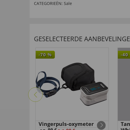
CATEGORIEËN:
Sale
GESELECTEERDE AANBEVELING
-70
%
-40
111 cm
Vingerpuls-oxymeter
Tan
99 €