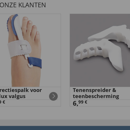
 ONZE KLANTEN
 bestelt”
rectiespalk voor
Tenenspreider &
lux valgus
teenbescherming
6,
9 €
99 €