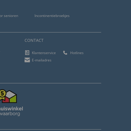
or senioren
Incontinentiebroekjes
CONTACT
f
Klantenservice
Hotlines
E-mailadres