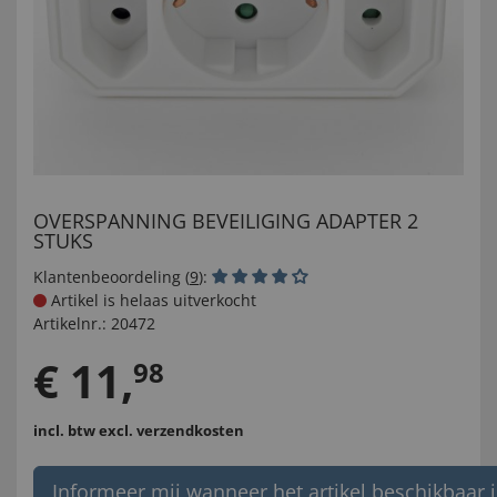
OVERSPANNING BEVEILIGING ADAPTER 2
STUKS
Klantenbeoordeling (
9
):
Artikel is helaas uitverkocht
Artikelnr.:
20472
€
11
,
98
incl. btw
excl. verzendkosten
Informeer mij wanneer het artikel beschikbaar i