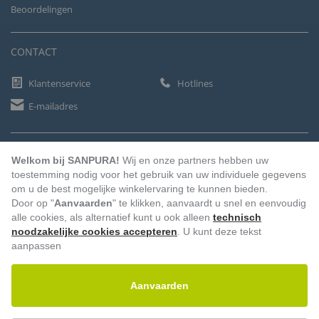
Beoordelingen
CONTACT
Klantenservice
Hotlines
E-mailadres
BETAALMETHODEN
Welkom bij SANPURA!
Wij en onze partners hebben uw
toestemming nodig voor het gebruik van uw individuele gegevens
om u de best mogelijke winkelervaring te kunnen bieden.
Door op "
Aanvaarden
" te klikken, aanvaardt u snel en eenvoudig
Vooruitbetaling
Factuur
Automatische afschrijving
alle cookies, als alternatief kunt u ook alleen
technisch
noodzakelijke cookies accepteren
. U kunt deze tekst
aanpassen
Aanvaarden