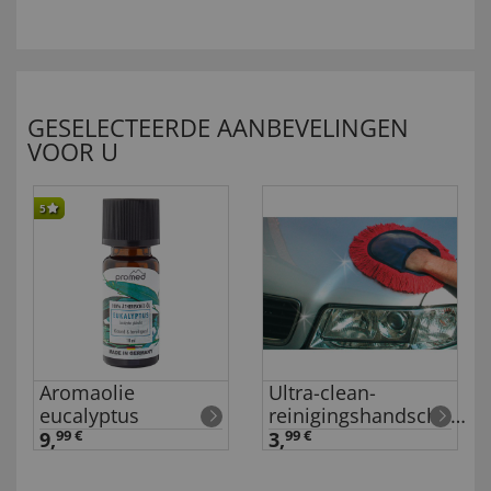
GESELECTEERDE AANBEVELINGEN
VOOR U
5
Aromaolie
Ultra-clean-
eucalyptus
reinigingshandschoen
1 stuk
9,
99 €
3,
99 €