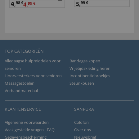
98 €
5,
99 €
9
,
4,
99 €
TOP CATEGORIEËN
Alledaagse hulpmiddelen voor
Bandages kopen
senioren
Vrijetijdskleding heren
Hoorversterkers voor senioren
Incontinentiebroekjes
Massagestoelen
Steunkousen
Verbandmateriaal
KLANTENSERVICE
SANPURA
Algemene voorwaarden
Colofon
Vaak gestelde vragen - FAQ
Over ons
Gegevensbescherming
Nieuwsbrief