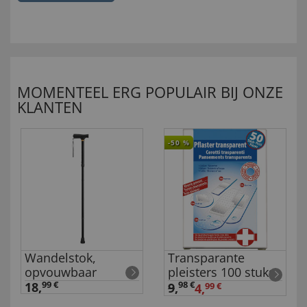
MOMENTEEL ERG POPULAIR BIJ ONZE
KLANTEN
-50
%
Wandelstok,
Transparante
opvouwbaar
pleisters 100 stuks
18,
99 €
98 €
9
,
4,
99 €