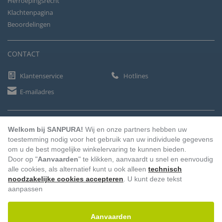
Herroepingsrecht
Klachtenpagina
Beoordelingen
CONTACT
Klantenservice
Hotlines
E-mailadres
BETAALMETHODEN
Welkom bij SANPURA!
Wij en onze partners hebben uw
toestemming nodig voor het gebruik van uw individuele gegevens
om u de best mogelijke winkelervaring te kunnen bieden.
Door op "
Aanvaarden
" te klikken, aanvaardt u snel en eenvoudig
Vooruitbetaling
Factuur
Automatische afschrijving
alle cookies, als alternatief kunt u ook alleen
technisch
noodzakelijke cookies accepteren
. U kunt deze tekst
aanpassen
Aanvaarden