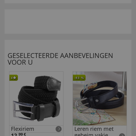
GESELECTEERDE AANBEVELINGEN
VOOR U
4
-83
%
Flexiriem
Leren riem met
geheim vakje
12,
99 €