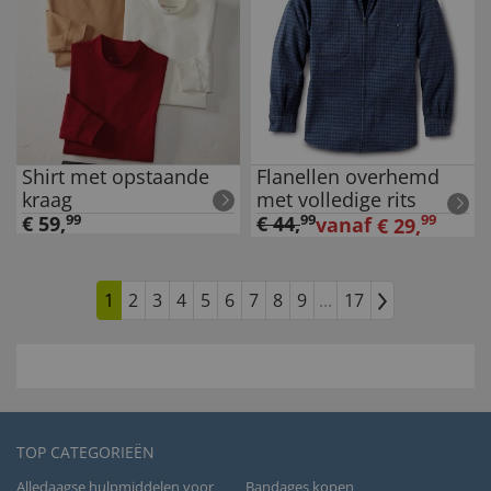
Shirt met opstaande
Flanellen overhemd
kraag
met volledige rits
€
59
,
99
€
44
,
99
99
vanaf
€
29
,
1
2
3
4
5
6
7
8
9
...
17
TOP CATEGORIEËN
Alledaagse hulpmiddelen voor
Bandages kopen