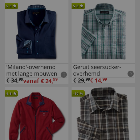
5.0
5.0
'Milano'-overhemd
Geruit seersucker-
met lange mouwen
overhemd
€
34
,
99
99
€
29
,
99
€
14
,
99
vanaf
€
24
,
4.8
-
40
%