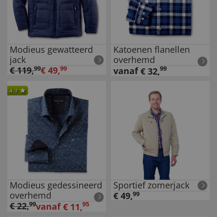
Modieus gewatteerd
Katoenen flanellen
jack
overhemd
€
119
,
99
€
49
,
99
99
vanaf
€
32
,
4.7
Modieus gedessineerd
Sportief zomerjack
overhemd
€
49
,
99
€
22
,
99
95
vanaf
€
11
,