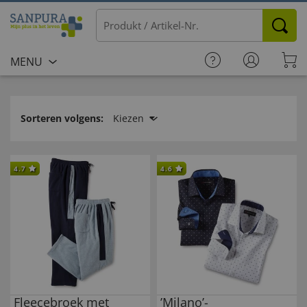
MENU
Sorteren volgens:
Kiezen
4.7
4.6
Fleecebroek met
’Milano’-