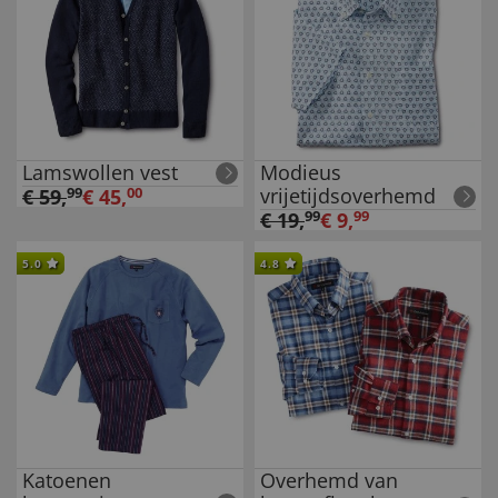
Lamswollen vest
Modieus
vrijetijdsoverhemd
€
59
,
99
€
45
,
00
€
19
,
99
€
9
,
99
5.0
4.8
Katoenen
Overhemd van