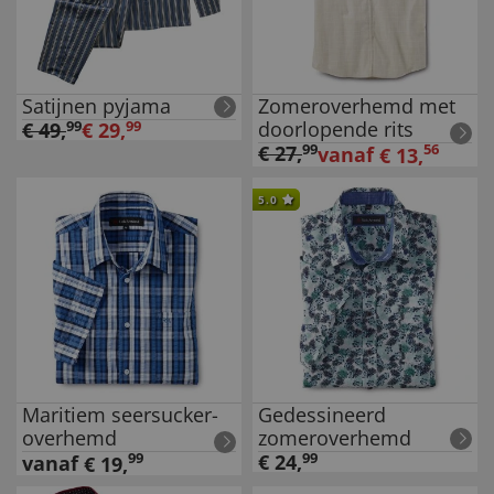
Satijnen pyjama
Zomeroverhemd met
doorlopende rits
€
49
,
99
€
29
,
99
€
27
,
99
56
vanaf
€
13
,
5.0
Maritiem seersucker-
Gedessineerd
overhemd
zomeroverhemd
99
€
24
,
99
vanaf
€
19
,