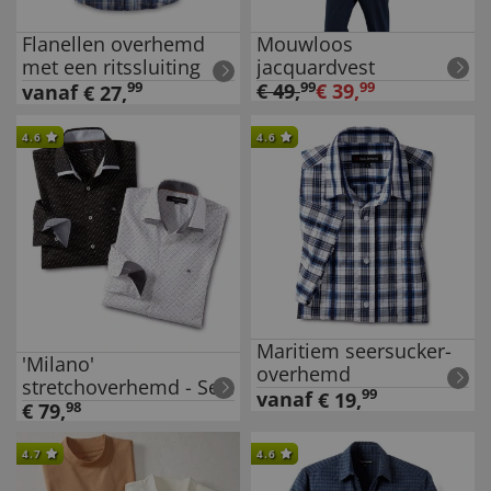
Flanellen overhemd
Mouwloos
met een ritssluiting
jacquardvest
99
€
49
,
99
€
39
,
99
vanaf
€
27
,
4.6
4.6
Maritiem seersucker-
'Milano'
overhemd
stretchoverhemd - Set
99
vanaf
€
19
,
van 2
€
79
,
98
4.7
4.6