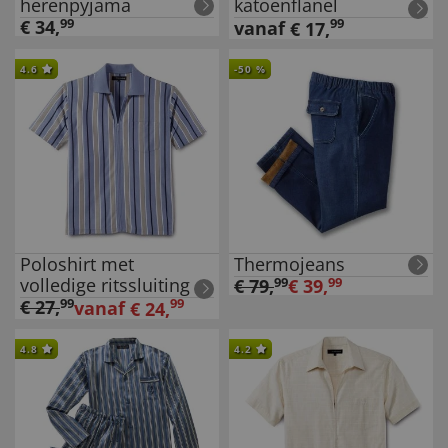
herenpyjama
katoenflanel
€
34
,
99
99
vanaf
€
17
,
4.6
-
50
%
Poloshirt met
Thermojeans
volledige ritssluiting
€
79
,
99
€
39
,
99
€
27
,
99
99
vanaf
€
24
,
4.8
4.2