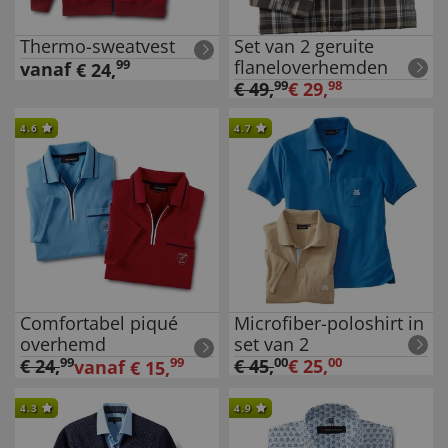
Thermo-sweatvest
Set van 2 geruite
flaneloverhemden
99
vanaf
€
24
,
€
49
,
99
€
29
,
98
4.6
4.7
Comfortabel piqué
Microfiber-poloshirt in
overhemd
set van 2
€
24
,
99
99
€
45
,
00
€
25
,
00
vanaf
€
15
,
4.3
4.9