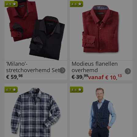
4.5
4.6
’Milano’-
Modieus flanellen
stretchoverhemd Set
overhemd
van 2
€
59
,
98
€
39
,
99
13
vanaf
€
10
,
4.7
4.4