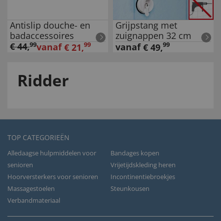
Antislip douche- en
Grijpstang met
badaccessoires
zuignappen 32 cm
€
44
,
99
99
99
vanaf
vanaf
€
21
,
€
49
,
Ridder
TOP CATEGORIEËN
Alledaagse hulpmiddelen voor
Bandages kopen
senioren
Vrijetijdskleding heren
Hoorversterkers voor senioren
Incontinentiebroekjes
Massagestoelen
Steunkousen
Verbandmateriaal