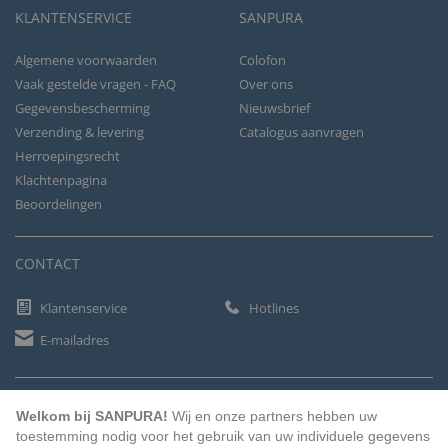
KLANTENSERVICE
SANPURA
Algemene voorwaarden
Colofon
Vaak gestelde vragen - FAQ
Over ons
Gegevensbescherming
Nieuwsbrief
Verzending & levering
Catalogus aanvragen
Herroepingsrecht
Klachtenpagina
Beoordelingen
CONTACT
Klantenservice
Hotlines
E-mailadres
BETAALMETHODEN
Welkom bij SANPURA!
Wij en onze partners hebben uw
toestemming nodig voor het gebruik van uw individuele gegevens