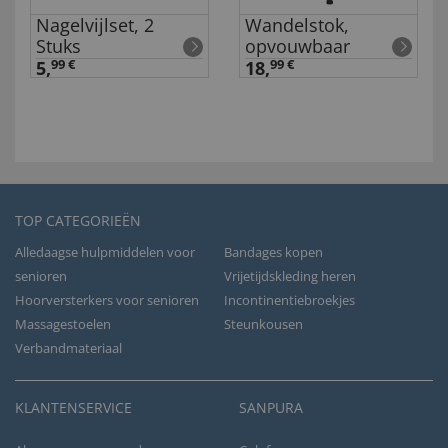
Nagelvijlset, 2
Wandelstok,
Stuks
opvouwbaar
5,
99 €
18,
99 €
TOP CATEGORIEËN
Alledaagse hulpmiddelen voor
Bandages kopen
senioren
Vrijetijdskleding heren
Hoorversterkers voor senioren
Incontinentiebroekjes
Massagestoelen
Steunkousen
Verbandmateriaal
KLANTENSERVICE
SANPURA