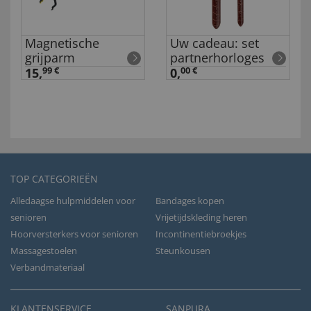
Magnetische
Uw cadeau: set
grijparm
partnerhorloges
15,
99 €
0,
00 €
TOP CATEGORIEËN
Alledaagse hulpmiddelen voor
Bandages kopen
senioren
Vrijetijdskleding heren
Hoorversterkers voor senioren
Incontinentiebroekjes
Massagestoelen
Steunkousen
Verbandmateriaal
KLANTENSERVICE
SANPURA