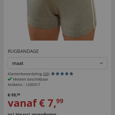
RUGBANDAGE
maat
Klantenbeoordeling (
20
):
Meteen beschikbaar
Artikelnr.:
1200317
€
19
,
99
vanaf
€
7
,
99
incl. btw
excl. verzendkosten