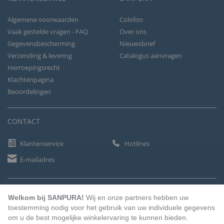
Algemene voorwaarden
Colofon
Vaak gestelde vragen - FAQ
Over ons
Gegevensbescherming
Nieuwsbrief
Verzending & levering
Catalogus aanvragen
Herroepingsrecht
Klachtenpagina
Beoordelingen
CONTACT
Klantenservice
Hotlines
E-mailadres
BETAALMETHODEN
Welkom bij SANPURA!
Wij en onze partners hebben uw
toestemming nodig voor het gebruik van uw individuele gegevens
om u de best mogelijke winkelervaring te kunnen bieden.