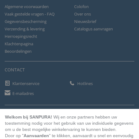
Algemene voorwaarden
Colofon
Vaak gestelde vragen - FAQ
Over ons
Gegevensbescherming
Nieuwsbrief
Verzending & levering
Catalogus aanvragen
Herroepingsrecht
Klachtenpagina
Beoordelingen
CONTACT
Klantenservice
Hotlines
E-mailadres
BETAALMETHODEN
Welkom bij SANPURA!
Wij en onze partners hebben uw
toestemming nodig voor het gebruik van uw individuele gegevens
om u de best mogelijke winkelervaring te kunnen bieden.
Door op "
Aanvaarden
" te klikken, aanvaardt u snel en eenvoudig
Vooruitbetaling
Factuur
Automatische afschrijving