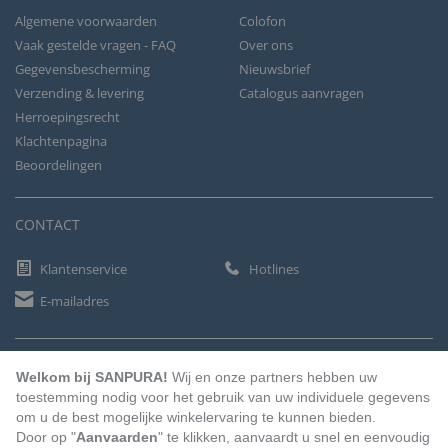
Algemene voorwaarden
Colofon
Vaak gestelde vragen - FAQ
Over ons
Gegevensbescherming
Nieuwsbrief
Verzending & levering
Catalogus aanvragen
Herroepingsrecht
Klachtenpagina
Beoordelingen
CONTACT
Klantenservice
Hotlines
E-mailadres
BETAALMETHODEN
Welkom bij SANPURA!
Wij en onze partners hebben uw
toestemming nodig voor het gebruik van uw individuele gegevens
om u de best mogelijke winkelervaring te kunnen bieden.
Door op "
Aanvaarden
" te klikken, aanvaardt u snel en eenvoudig
Vooruitbetaling
Factuur
Automatische afschrijving