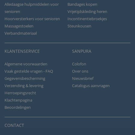
Alledaagse hulpmiddelen voor
Bandages kopen
senioren
Vrijetijdskleding heren
Hoorversterkers voor senioren
Incontinentiebroekjes
Massagestoelen
Steunkousen
Verbandmateriaal
KLANTENSERVICE
SANPURA
Algemene voorwaarden
Colofon
Vaak gestelde vragen - FAQ
Over ons
Gegevensbescherming
Nieuwsbrief
Verzending & levering
Catalogus aanvragen
Herroepingsrecht
Klachtenpagina
Beoordelingen
CONTACT