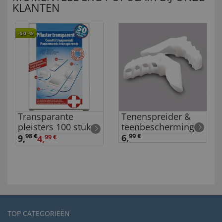
KLANTEN
-50
%
Transparante
Tenenspreider &
pleisters 100 stuks
teenbescherming
98 €
6,
99 €
9
,
4,
99 €
TOP CATEGORIEËN