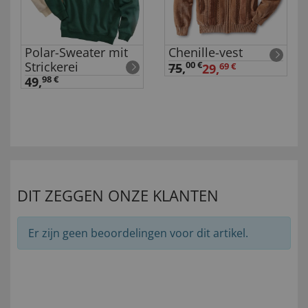
Polar-Sweater mit
Chenille-vest
n
Strickerei
00 €
75
,
29,
69 €
49,
98 €
DIT ZEGGEN ONZE KLANTEN
Er zijn geen beoordelingen voor dit artikel.