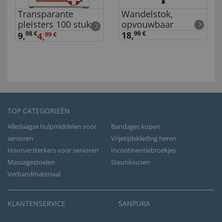
Transparante
Wandelstok,
pleisters 100 stuks
opvouwbaar
98 €
18,
99 €
9
,
4,
99 €
TOP CATEGORIEËN
Alledaagse hulpmiddelen voor
Bandages kopen
senioren
Vrijetijdskleding heren
Hoorversterkers voor senioren
Incontinentiebroekjes
Massagestoelen
Steunkousen
Verbandmateriaal
KLANTENSERVICE
SANPURA