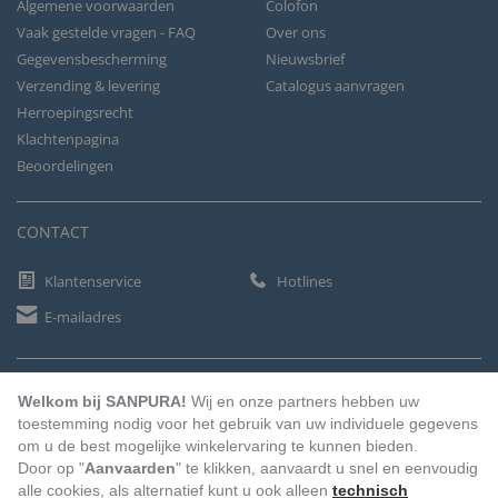
Algemene voorwaarden
Colofon
Vaak gestelde vragen - FAQ
Over ons
Gegevensbescherming
Nieuwsbrief
Verzending & levering
Catalogus aanvragen
Herroepingsrecht
Klachtenpagina
Beoordelingen
CONTACT
Klantenservice
Hotlines
E-mailadres
BETAALMETHODEN
Welkom bij SANPURA!
Wij en onze partners hebben uw
toestemming nodig voor het gebruik van uw individuele gegevens
om u de best mogelijke winkelervaring te kunnen bieden.
Door op "
Aanvaarden
" te klikken, aanvaardt u snel en eenvoudig
Vooruitbetaling
Factuur
Automatische afschrijving
alle cookies, als alternatief kunt u ook alleen
technisch