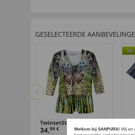
GESELECTEERDE AANBEVELING
-50
tslipper
TwinsetStrick,Jungle,Grün,L
Pol
34,
99 €
29
,
Welkom bij SANPURA!
Wij en