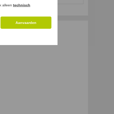
29,
99 €
ok alleen
technisch
Aanvaarden
GEN