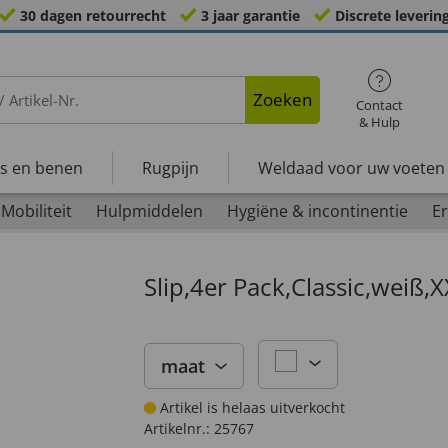
30 dagen retourrecht
3 jaar garantie
Discrete leverin
Zoeken
Contact
& Hulp
s en benen
Rugpijn
Weldaad voor uw voeten
Mobiliteit
Hulpmiddelen
Hygiëne & incontinentie
Er
Slip,4er Pack,Classic,weiß,
maat
Artikel is helaas uitverkocht
Artikelnr.:
25767