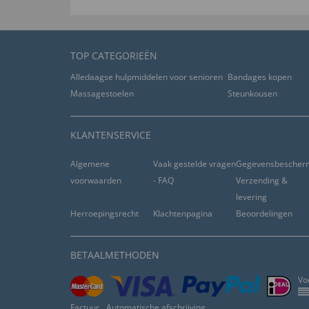
TOP CATEGORIEËN
Alledaagse hulpmiddelen voor senioren
Bandages kopen
Massagestoelen
Steunkousen
KLANTENSERVICE
Algemene
Vaak gestelde vragen
Gegevensbescher
voorwaarden
- FAQ
Verzending &
levering
Herroepingsrecht
Klachtenpagina
Beoordelingen
BETAALMETHODEN
Vo
Factuur
Automatische afschrijving