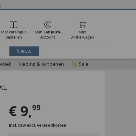
g
Met catalogus
Mijn
Sanpura
-
Mijn
bestellen
Account
winkelwagen
Nieuw
%
otiek
Kleding & schoenen
Sale
XXL
€
9
,
99
incl. btw
excl. verzendkosten