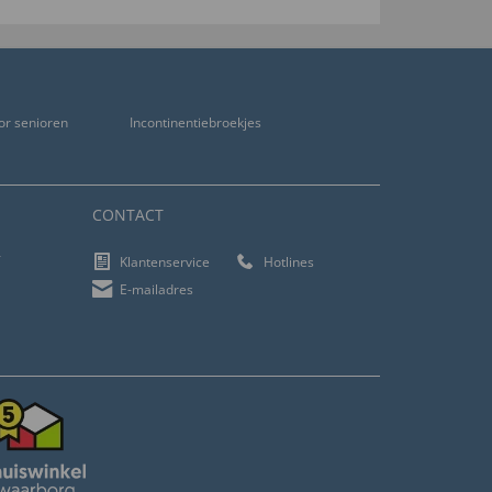
or senioren
Incontinentiebroekjes
CONTACT
f
Klantenservice
Hotlines
E-mailadres