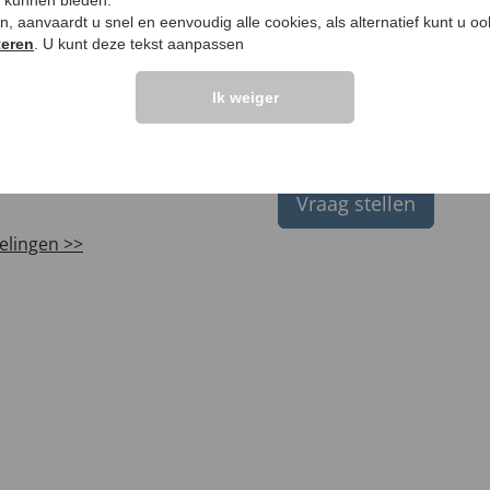
9,
99 €
e kunnen bieden.
ken, aanvaardt u snel en eenvoudig alle cookies, als alternatief kunt u o
teren
. U kunt deze tekst aanpassen
Ik weiger
LANTEN ZEGGEN
UW PRODUCTVRA
Vraag stellen
elingen >>