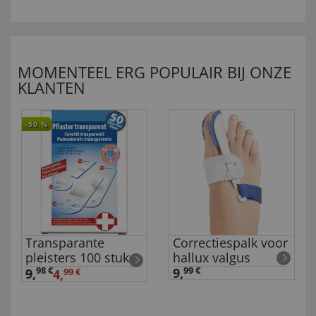
MOMENTEEL ERG POPULAIR BIJ ONZE
KLANTEN
-50
%
Transparante
Correctiespalk voor
pleisters 100 stuks
hallux valgus
98 €
9,
99 €
9
,
4,
99 €