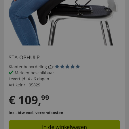
STA-OPHULP
Klantenbeoordeling (
2
):
Meteen beschikbaar
Levertijd:
4 - 6 dagen
Artikelnr.:
95829
€
109
,
99
incl. btw
excl. verzendkosten
In de winkelwagen