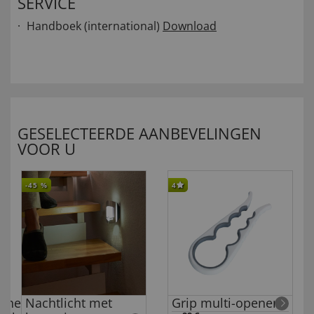
SERVICE
Handboek (international)
Download
GESELECTEERDE AANBEVELINGEN
VOOR U
-45
%
4
scherming
Nachtlicht met
Grip multi-opener