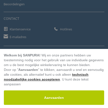
Beoordelingen
CONTACT
Klantenservice
Hotlines
E-mailadres
BETAALMETHODEN
Welkom bij SANPURA!
Wij en onze partners hebben uw
toestemming nodig voor het gebruik van uw individuele gegevens
om u de best mogelijke winkelervaring te kunnen bieden.
Door op "
Aanvaarden
" te klikken, aanvaardt u snel en eenvoudig
Vooruitbetaling
Factuur
Automatische afschrijving
alle cookies, als alternatief kunt u ook alleen
technisch
noodzakelijke cookies accepteren
. U kunt deze tekst
aanpassen
Aanvaarden