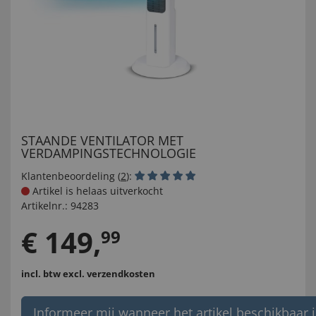
STAANDE VENTILATOR MET
VERDAMPINGSTECHNOLOGIE
Klantenbeoordeling (
2
):
Artikel is helaas uitverkocht
Artikelnr.:
94283
€
149
,
99
incl. btw
excl. verzendkosten
Informeer mij wanneer het artikel beschikbaar i