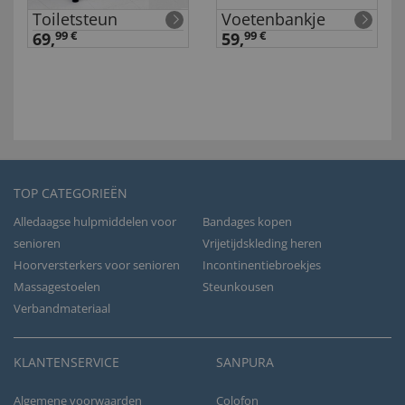
Toiletsteun
Voetenbankje
69,
99 €
59,
99 €
TOP CATEGORIEËN
Alledaagse hulpmiddelen voor
Bandages kopen
senioren
Vrijetijdskleding heren
Hoorversterkers voor senioren
Incontinentiebroekjes
Massagestoelen
Steunkousen
Verbandmateriaal
KLANTENSERVICE
SANPURA
Algemene voorwaarden
Colofon