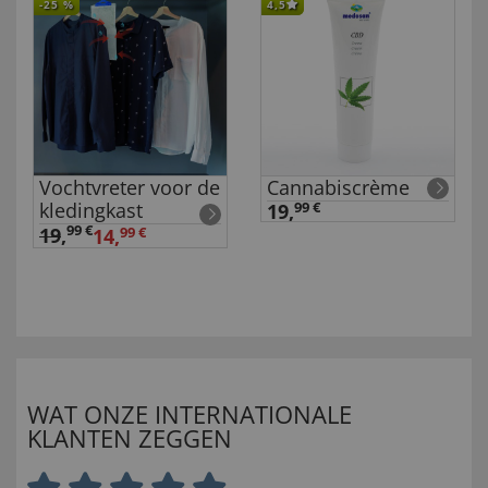
-25
%
4,5
Vochtvreter voor de
Cannabiscrème
kledingkast
19,
99 €
99 €
19
,
14,
99 €
WAT ONZE INTERNATIONALE
KLANTEN ZEGGEN