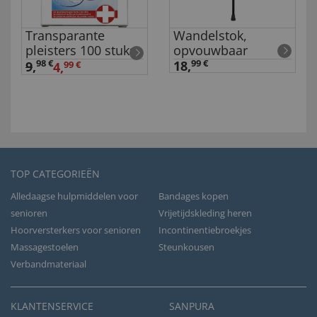
Transparante
Wandelstok,
pleisters 100 stuks
opvouwbaar
98 €
18,
99 €
9
,
4,
99 €
TOP CATEGORIEËN
Alledaagse hulpmiddelen voor
Bandages kopen
senioren
Vrijetijdskleding heren
Hoorversterkers voor senioren
Incontinentiebroekjes
Massagestoelen
Steunkousen
Verbandmateriaal
KLANTENSERVICE
SANPURA