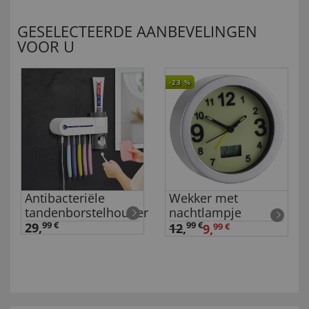
GESELECTEERDE AANBEVELINGEN
VOOR U
-23
%
Antibacteriële
Wekker met
tandenborstelhouder
nachtlampje
29,
99 €
99 €
12
,
9,
99 €