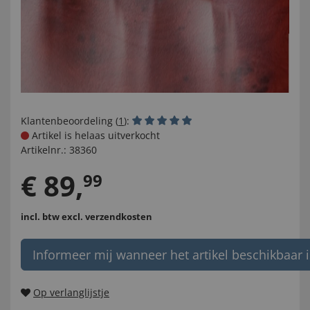
Klantenbeoordeling (
1
):
Artikel is helaas uitverkocht
Artikelnr.:
38360
€
89
,
99
incl. btw
excl. verzendkosten
Informeer mij wanneer het artikel beschikbaar i
Op verlanglijstje