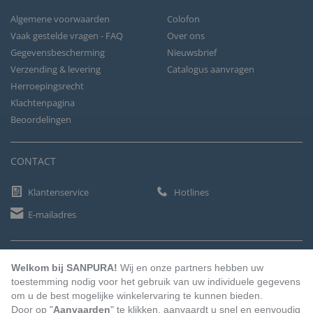
Algemene voorwaarden
Colofon
Vaak gestelde vragen - FAQ
Over ons
Gegevensbescherming
Nieuwsbrief
Verzending & levering
Catalogus aanvragen
Herroepingsrecht
Klachtenpagina
Beoordelingen
CONTACT
Klantenservice
Hotlines
E-mailadres
BETAALMETHODEN
Welkom bij SANPURA!
Wij en onze partners hebben uw
toestemming nodig voor het gebruik van uw individuele gegevens
om u de best mogelijke winkelervaring te kunnen bieden.
Door op "
Aanvaarden
" te klikken, aanvaardt u snel en eenvoudig