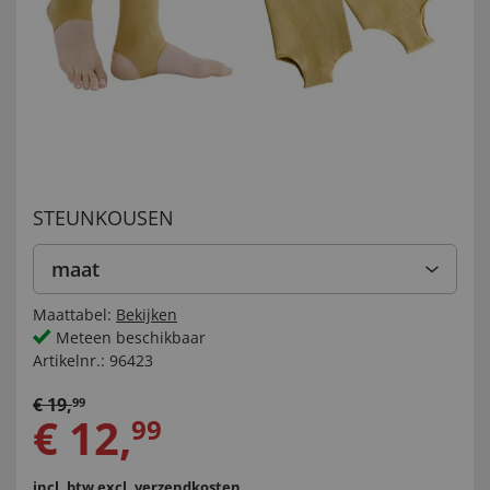
STEUNKOUSEN
maat
Maattabel:
Bekijken
Meteen beschikbaar
Artikelnr.:
96423
€
19
,
99
€
12
,
99
incl. btw
excl. verzendkosten