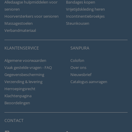
Alledaagse hulpmiddelen voor
Bandages kopen
senioren
Vrijetijdskleding heren
Hoorversterkers voor senioren
Incontinentiebroekjes
Massagestoelen
Steunkousen
Verbandmateriaal
KLANTENSERVICE
SANPURA
Algemene voorwaarden
Colofon
Vaak gestelde vragen - FAQ
Over ons
Gegevensbescherming
Nieuwsbrief
Verzending & levering
Catalogus aanvragen
Herroepingsrecht
Klachtenpagina
Beoordelingen
CONTACT