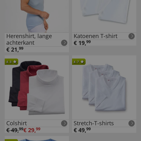
Herenshirt, lange
Katoenen T-shirt
achterkant
€
19
,
99
€
21
,
99
4.3
4.7
Colshirt
Stretch-T-shirts
€
49
,
99
€
29
,
99
€
49
,
99