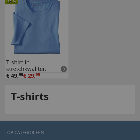
-
40
%
T-shirt in
stretchkwaliteit
€
49
,
99
€
29
,
99
T-shirts
TOP CATEGORIEËN