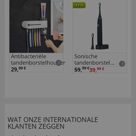
-33
%
Antibacteriële
Sonische
tandenborstelhouder
tandenborstel
’Happybrush’
29,
99 €
99 €
59
,
39,
99 €
WAT ONZE INTERNATIONALE
KLANTEN ZEGGEN