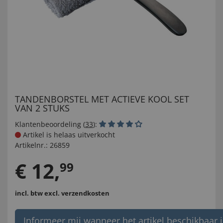
TANDENBORSTEL MET ACTIEVE KOOL SET
VAN 2 STUKS
Klantenbeoordeling (
33
):
Artikel is helaas uitverkocht
Artikelnr.:
26859
€
12
,
99
incl. btw
excl. verzendkosten
Informeer mij wanneer het artikel beschikbaar i