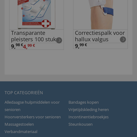
Transparante
Correctiespalk voor
pleisters 100 stuks
hallux valgus
98 €
9,
99 €
9
,
4,
99 €
TOP CATEGORIEËN
Alledaagse hulpmiddelen voor
Bandages kopen
senioren
Vrijetijdskleding heren
Hoorversterkers voor senioren
Incontinentiebroekjes
Massagestoelen
Steunkousen
Verbandmateriaal