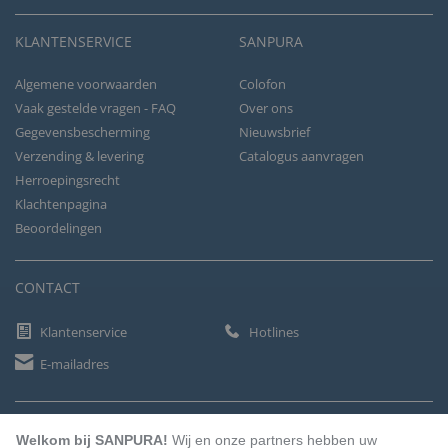
KLANTENSERVICE
SANPURA
Algemene voorwaarden
Colofon
Vaak gestelde vragen - FAQ
Over ons
Gegevensbescherming
Nieuwsbrief
Verzending & levering
Catalogus aanvragen
Herroepingsrecht
Klachtenpagina
Beoordelingen
CONTACT
Klantenservice
Hotlines
E-mailadres
BETAALMETHODEN
Welkom bij SANPURA!
Wij en onze partners hebben uw