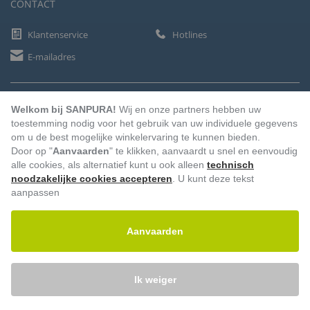
CONTACT
Klantenservice
Hotlines
E-mailadres
BETAALMETHODEN
Welkom bij SANPURA!
Wij en onze partners hebben uw
toestemming nodig voor het gebruik van uw individuele gegevens
om u de best mogelijke winkelervaring te kunnen bieden.
Door op "
Aanvaarden
" te klikken, aanvaardt u snel en eenvoudig
Vooruitbetaling
Factuur
Automatische afschrijving
alle cookies, als alternatief kunt u ook alleen
technisch
noodzakelijke cookies accepteren
. U kunt deze tekst
aanpassen
Aanvaarden
Ik weiger