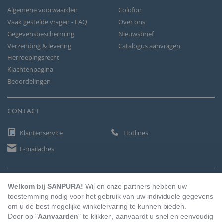
Algemene voorwaarden
Colofon
Vaak gestelde vragen - FAQ
Over ons
Gegevensbescherming
Nieuwsbrief
Verzending & levering
Catalogus aanvragen
Herroepingsrecht
Klachtenpagina
Beoordelingen
CONTACT
Klantenservice
Hotlines
E-mailadres
BETAALMETHODEN
Welkom bij SANPURA!
Wij en onze partners hebben uw
toestemming nodig voor het gebruik van uw individuele gegevens
om u de best mogelijke winkelervaring te kunnen bieden.
Door op "
Aanvaarden
" te klikken, aanvaardt u snel en eenvoudig
Vooruitbetaling
Factuur
Automatische afschrijving