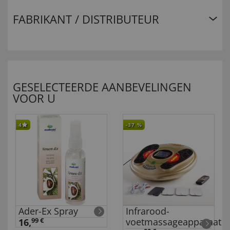
FABRIKANT / DISTRIBUTEUR
GESELECTEERDE AANBEVELINGEN
VOOR U
4
-37
%
Ader-Ex Spray
Infrarood-
voetmassageapparaat
16,
99 €