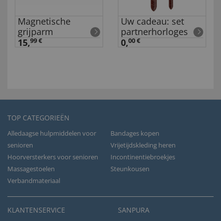
Magnetische
Uw cadeau: set
grijparm
partnerhorloges
15,
99 €
0,
00 €
TOP CATEGORIEËN
Alledaagse hulpmiddelen voor
Bandages kopen
senioren
Vrijetijdskleding heren
Hoorversterkers voor senioren
Incontinentiebroekjes
Massagestoelen
Steunkousen
Verbandmateriaal
KLANTENSERVICE
SANPURA