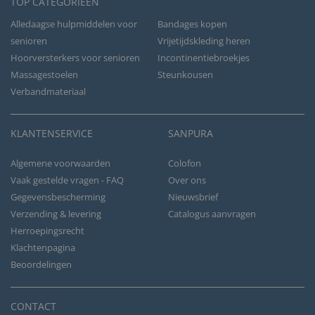
TOP CATEGORIEËN
Alledaagse hulpmiddelen voor
Bandages kopen
senioren
Vrijetijdskleding heren
Hoorversterkers voor senioren
Incontinentiebroekjes
Massagestoelen
Steunkousen
Verbandmateriaal
KLANTENSERVICE
SANPURA
Algemene voorwaarden
Colofon
Vaak gestelde vragen - FAQ
Over ons
Gegevensbescherming
Nieuwsbrief
Verzending & levering
Catalogus aanvragen
Herroepingsrecht
Klachtenpagina
Beoordelingen
CONTACT