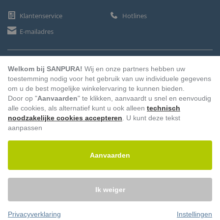
Klantenservice
Hotlines
E-mailadres
BETAALMETHODEN
Welkom bij SANPURA!
Wij en onze partners hebben uw
toestemming nodig voor het gebruik van uw individuele gegevens
om u de best mogelijke winkelervaring te kunnen bieden.
Door op "
Aanvaarden
" te klikken, aanvaardt u snel en eenvoudig
Vooruitbetaling
Factuur
Automatische afschrijving
alle cookies, als alternatief kunt u ook alleen
technisch
noodzakelijke cookies accepteren
. U kunt deze tekst
aanpassen
Aanvaarden
Ik weiger
Privacyverklaring
Instellingen
© 2026 – Sanpura. Alle rechten voorbehouden.