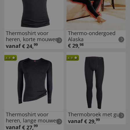
Thermoshirt voor
Thermo-ondergoed
heren, korte mouwen
Alaska
99
€
29
,
98
vanaf
€
24
,
4.8
4.9
Thermoshirt voor
Thermobroek met gulp
heren, lange mouwen
99
vanaf
€
29
,
99
vanaf
€
27
,