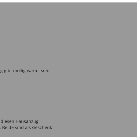
g gibt mollig warm, sehr
e diesen Hausanzug
. Beide sind als Geschenk