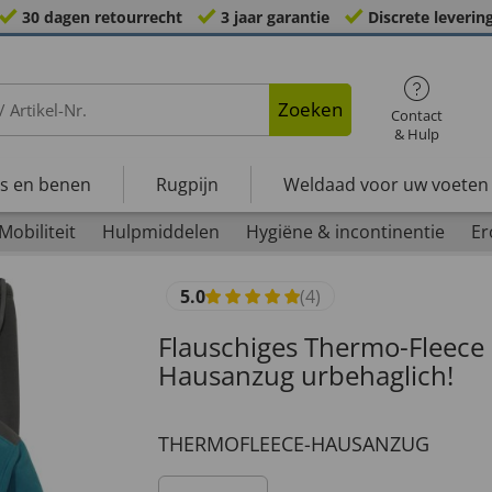
30 dagen retourrecht
3 jaar garantie
Discrete leverin
Zoeken
Contact
& Hulp
s en benen
Rugpijn
Weldaad voor uw voeten
Mobiliteit
Hulpmiddelen
Hygiëne & incontinentie
Er
5.0
(4)
Flauschiges Thermo-Fleece 
Hausanzug urbehaglich!
THERMOFLEECE-HAUSANZUG