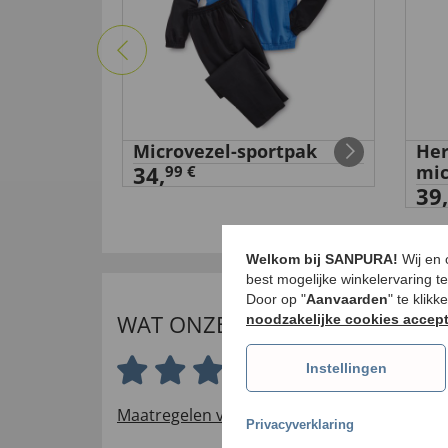
uit
Microvezel-sportpak
Her
34,
mic
99 €
39,
Welkom bij SANPURA!
Wij en
best mogelijke winkelervaring t
Door op "
Aanvaarden
" te klik
WAT ONZE INTERNATIONALE K
noodzakelijke cookies accep
5.0 van 5 sterren
Instellingen
Maatregelen voor het verifiëren van beoord
Privacyverklaring