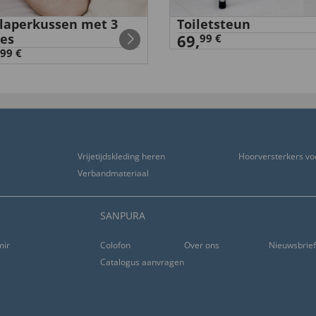
slaperkussen met 3
Toiletsteun
es
69,
99 €
99 €
Vrijetijdskleding heren
Hoorversterkers vo
Verbandmateriaal
SANPURA
ming
Colofon
Over ons
Nieuwsbrie
Catalogus aanvragen