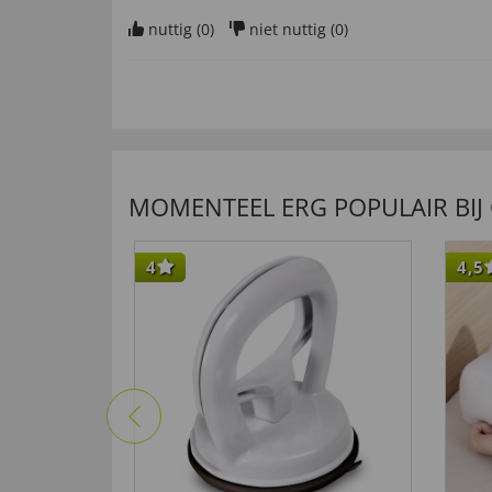
nuttig (
0
)
niet nuttig (
0
)
14.09.2015
“sau bequem und schön warm”
nuttig (
0
)
niet nuttig (
0
)
MOMENTEEL ERG POPULAIR BIJ
4
4,5