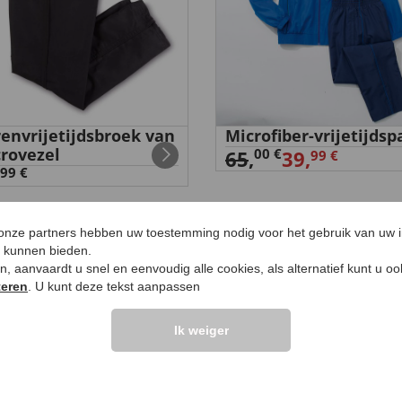
envrijetijdsbroek van
Microfiber-vrijetijdsp
rovezel
00 €
65
,
39,
99 €
99 €
 onze partners hebben uw toestemming nodig voor het gebruik van uw 
e kunnen bieden.
ken, aanvaardt u snel en eenvoudig alle cookies, als alternatief kunt u o
LANTEN ZEGGEN
UW PRODUCTVRA
teren
. U kunt deze tekst aanpassen
Ik weiger
Vraag stellen
elingen >>