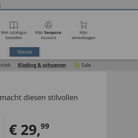
g
Met catalogus
Mijn
Sanpura
-
Mijn
bestellen
Account
winkelwagen
Nieuw
%
otiek
Kleding & schoenen
Sale
macht diesen stilvollen
€
29
,
99