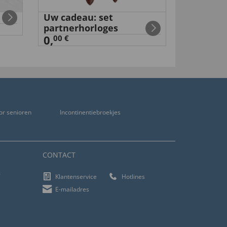
Uw cadeau: set
Voetenb
partnerhorloges
59,
99 €
0,
00 €
or senioren
Incontinentiebroekjes
CONTACT
f
Klantenservice
Hotlines
E-mailadres