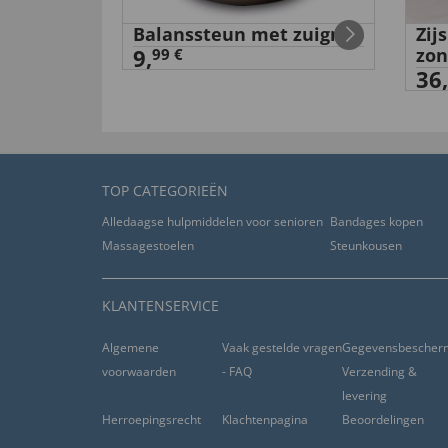
Balanssteun met zuignap
Zij
.37
9,
zon
99 €
36,
TOP CATEGORIEËN
Alledaagse hulpmiddelen voor senioren
Bandages kopen
Massagestoelen
Steunkousen
KLANTENSERVICE
Algemene
Vaak gestelde vragen
Gegevensbescher
voorwaarden
- FAQ
Verzending &
levering
Herroepingsrecht
Klachtenpagina
Beoordelingen