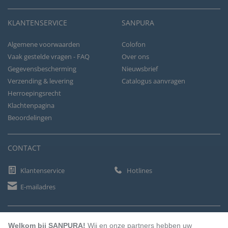
KLANTENSERVICE
SANPURA
Algemene voorwaarden
Colofon
Vaak gestelde vragen - FAQ
Over ons
Gegevensbescherming
Nieuwsbrief
Verzending & levering
Catalogus aanvragen
Herroepingsrecht
Klachtenpagina
Beoordelingen
CONTACT
Klantenservice
Hotlines
E-mailadres
BETAALMETHODEN
Welkom bij SANPURA!
Wij en onze partners hebben uw