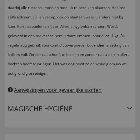
daarbij alle tussenruimten en moeilijk te bereiken plaatsen. Het lost
zelfs extreem vuil en vet op, ook op plaatsen waar u anders niet bij
kunt. Kort naspoelen en klaar! Alles is hygiënisch schoon. Wordt
geleverd in een praktische hersluitbare emmer, inhoud: ca. 1 kg. Bij
regelmatig gebruik voorkomt dit toverpoeder bovendien afzetting van
kalk en vuil. Zonder dat u hoeft te bukken en zonder dat u zich in allerlei
bochten hoeft te wringen. Het was nog nooit zo eenvoudig om uw wc-
pot grondig te reinigen!
Aanwijzingen voor gevaarlijke stoffen
MAGISCHE HYGIËNE