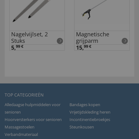
Nagelvijlset, 2
Magnetische
Stuks
grijparm
5,
99 €
15,
99 €
TOP CATEGORIEËN
Alledaagse hulpmiddelen voor
Bandages kopen
senioren
Vrijetijdskleding heren
Hoorversterkers voor senioren
Incontinentiebroekjes
Massagestoelen
Steunkousen
Verbandmateriaal