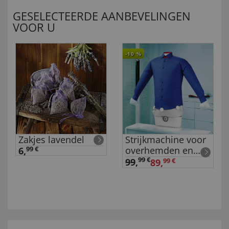
GESELECTEERDE AANBEVELINGEN
VOOR U
-10
%
Zakjes lavendel
Strijkmachine voor
overhemden en
6,
99 €
blouses
99 €
99
,
89,
99 €