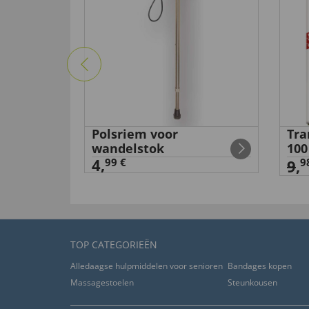
Polsriem voor
Tra
er met
wandelstok
100
4,
99 €
9
9
,
TOP CATEGORIEËN
Alledaagse hulpmiddelen voor senioren
Bandages kopen
Massagestoelen
Steunkousen