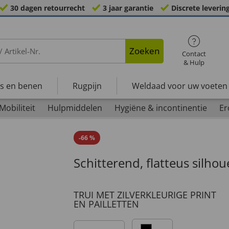
30 dagen retourrecht
3 jaar garantie
Discrete leverin
Zoeken
Contact
& Hulp
s en benen
Rugpijn
Weldaad voor uw voeten
Mobiliteit
Hulpmiddelen
Hygiëne & incontinentie
Er
-
66
%
Schitterend, flatteus silhou
TRUI MET ZILVERKLEURIGE PRINT
EN PAILLETTEN