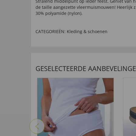
Stralend middelpunt op ieder feest. Geniet van
de taille aangezette vleermuismouwen! Heerlijk za
30% polyamide (nylon).
CATEGORIEËN:
Kleding & schoenen
GESELECTEERDE AANBEVELING