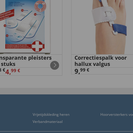
nsparante pleisters
Correctiespalk voor
 stuks
hallux valgus
9,
8 €
99 €
4,
99 €
Vrijetijdskleding heren
Hoorversterkers vo
Verbandmateriaal