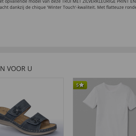
 het opvallende model van deze TRUI MET ZILVERKLEURIGE PRINT EN
cht dankzij de chique 'Winter Touch'-kwaliteit. Met flatteuze ronde
EN VOOR U
5