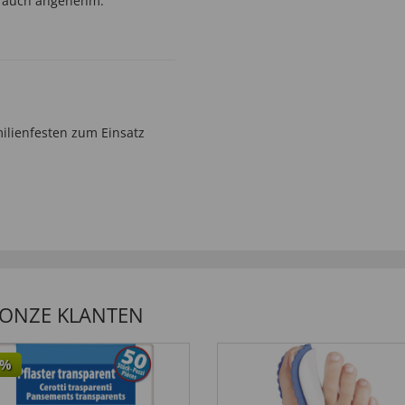
st auch angenehm.”
amilienfesten zum Einsatz
 ONZE KLANTEN
%