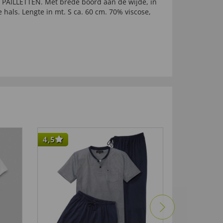
 PAILLETTEN. Met brede boord aan de wijde, in
 hals. Lengte in mt. S ca. 60 cm. 70% viscose,
4,5