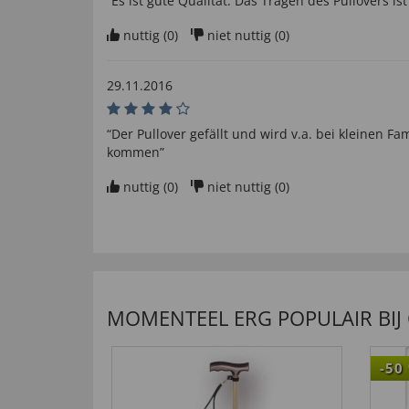
“Es ist gute Qualität. Das Tragen des Pullovers i
nuttig (
0
)
niet nuttig (
0
)
29.11.2016
“Der Pullover gefällt und wird v.a. bei kleinen F
kommen”
nuttig (
0
)
niet nuttig (
0
)
MOMENTEEL ERG POPULAIR BIJ
-50