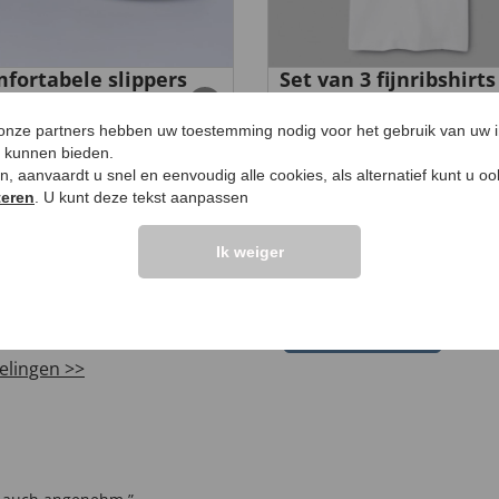
fortabele slippers
Set van 3 fijnribshirts
 klittenbandsluiting
Pak van 3
ette'
34,
99 €
99 €
 onze partners hebben uw toestemming nodig voor het gebruik van uw 
e kunnen bieden.
ken, aanvaardt u snel en eenvoudig alle cookies, als alternatief kunt u o
teren
. U kunt deze tekst aanpassen
Ik weiger
LANTEN ZEGGEN
UW PRODUCTVRA
Vraag stellen
elingen >>