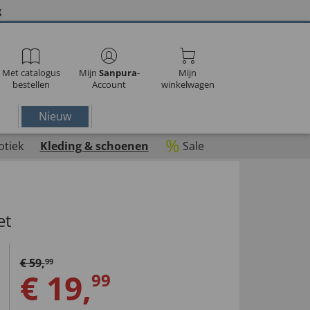
g
Met catalogus
Mijn
Sanpura
-
Mijn
bestellen
Account
winkelwagen
Nieuw
%
otiek
Kleding & schoenen
Sale
et
€
59
,
99
€
19
,
99