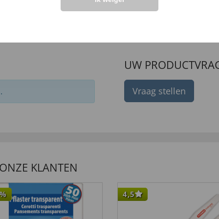
24,
9 €
99 €
UW PRODUCTVRA
Vraag stellen
.
 ONZE KLANTEN
%
4,5