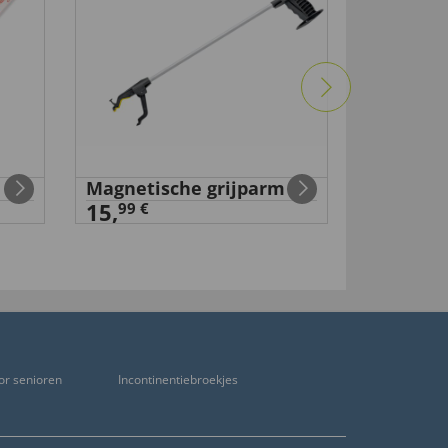
Magnetische grijparm
Wandels
15,
18,
99 €
99 €
or senioren
Incontinentiebroekjes