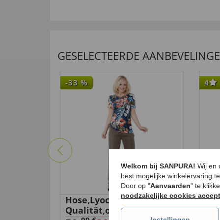
GESELECTEERDE AANBEVELING
-33
%
4
Welkom bij SANPURA!
Wij en
best mogelijke winkelervaring t
Door op "
Aanvaarden
" te klik
noodzakelijke cookies accep
Hose,Lyocell
AAA
Qualität,oliv,48
van
Instellingen