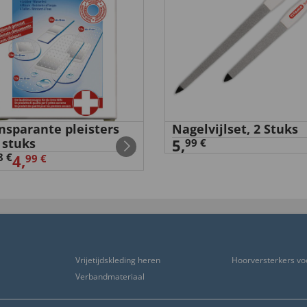
nsparante pleisters
Nagelvijlset, 2 Stuks
 stuks
5,
99 €
8 €
4,
99 €
Vrijetijdskleding heren
Hoorversterkers vo
Verbandmateriaal