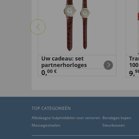
’-
Uw cadeau: set
Tra
partnerhorloges
100
0,
00 €
9
9
,
TOP CATEGORIEËN
Alledaagse hulpmiddelen voor senioren
Bandages kopen
Massagestoelen
Steunkousen