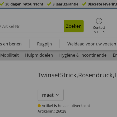
30 dagen retourrecht
3 jaar garantie
Discrete leverin
Zoeken
Contact
& Hulp
s en benen
Rugpijn
Weldaad voor uw voeten
Mobiliteit
Hulpmiddelen
Hygiëne & incontinentie
Er
TwinsetStrick,Rosendruck,
maat
Artikel is helaas uitverkocht
Artikelnr.:
26028