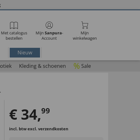
g
Met catalogus
Mijn
Sanpura
-
Mijn
bestellen
Account
winkelwagen
Nieuw
%
otiek
Kleding & schoenen
Sale
L
€
34
,
99
incl. btw
excl. verzendkosten