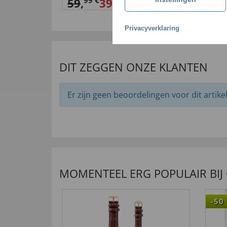
1,
99 €
9
59
,
39,
99 €
Privacyverklaring
DIT ZEGGEN ONZE KLANTEN
Er zijn geen beoordelingen voor dit artikel
MOMENTEEL ERG POPULAIR BIJ
-50