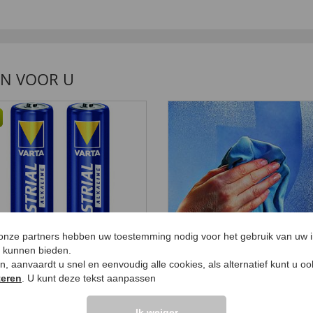
EN VOOR U
 onze partners hebben uw toestemming nodig voor het gebruik van uw 
e kunnen bieden.
ken, aanvaardt u snel en eenvoudig alle cookies, als alternatief kunt u o
teren
. U kunt deze tekst aanpassen
-batterijen 2-pack Set
"Ultra" Glasdoeken 5
 2 stuks
stuks
Ik weiger