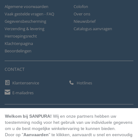
Algemene voorwaarden
Colofon
Vaak gestelde vragen - FAQ
Over ons
Gegevensbescherming
Nieuwsbrief
Verzending & levering
Catalogus aanvragen
Herroepingsrecht
Klachtenpagina
Beoordelingen
CONTACT
Klantenservice
Hotlines
E-mailadres
BETAALMETHODEN
Welkom bij SANPURA!
Wij en onze partners hebben uw
toestemming nodig voor het gebruik van uw individuele gegevens
om u de best mogelijke winkelervaring te kunnen bieden.
Door op "
Aanvaarden
" te klikken, aanvaardt u snel en eenvoudig
Vooruitbetaling
Factuur
Automatische afschrijving