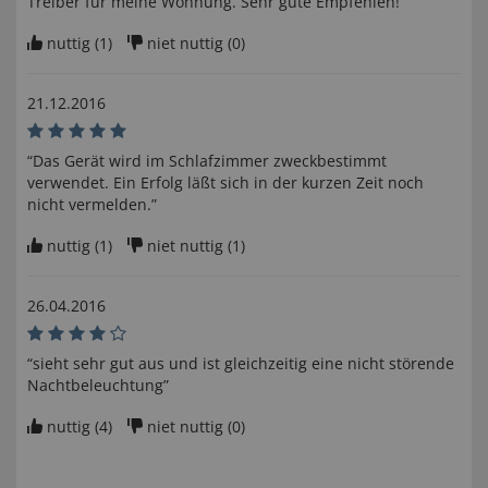
Treiber für meine Wohnung. Sehr gute Empfehlen!”
nuttig (
1
)
niet nuttig (
0
)
21.12.2016
“Das Gerät wird im Schlafzimmer zweckbestimmt
verwendet. Ein Erfolg läßt sich in der kurzen Zeit noch
nicht vermelden.”
nuttig (
1
)
niet nuttig (
1
)
26.04.2016
“sieht sehr gut aus und ist gleichzeitig eine nicht störende
Nachtbeleuchtung”
nuttig (
4
)
niet nuttig (
0
)