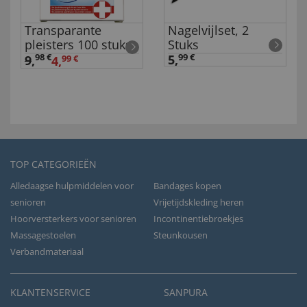
Transparante
Nagelvijlset, 2
pleisters 100 stuks
Stuks
98 €
5,
99 €
9
,
4,
99 €
TOP CATEGORIEËN
Alledaagse hulpmiddelen voor
Bandages kopen
senioren
Vrijetijdskleding heren
Hoorversterkers voor senioren
Incontinentiebroekjes
Massagestoelen
Steunkousen
Verbandmateriaal
KLANTENSERVICE
SANPURA