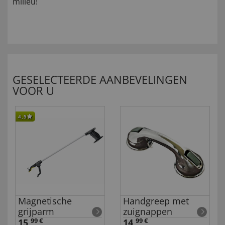
milieu!
GESELECTEERDE AANBEVELINGEN
VOOR U
4,5
Magnetische
Handgreep met
grijparm
zuignappen
15,
99 €
14,
99 €