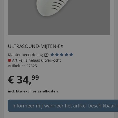
ULTRASOUND-MIJTEN-EX
Klantenbeoordeling (
3
):
Artikel is helaas uitverkocht
Artikelnr.:
27625
€
34
,
99
incl. btw
excl. verzendkosten
Informeer mij wanneer het artikel beschikbaar i