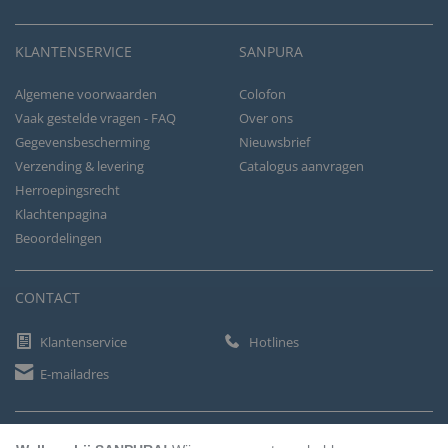
KLANTENSERVICE
SANPURA
Algemene voorwaarden
Colofon
Vaak gestelde vragen - FAQ
Over ons
Gegevensbescherming
Nieuwsbrief
Verzending & levering
Catalogus aanvragen
Herroepingsrecht
Klachtenpagina
Beoordelingen
CONTACT
Klantenservice
Hotlines
E-mailadres
BETAALMETHODEN