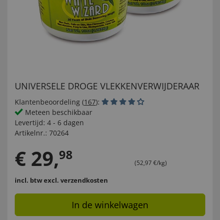
UNIVERSELE DROGE VLEKKENVERWIJDERAAR
Klantenbeoordeling (
167
):
Meteen beschikbaar
Levertijd:
4 - 6 dagen
Artikelnr.:
70264
€
29
,
98
(52,97 €/kg)
incl. btw
excl. verzendkosten
In de winkelwagen