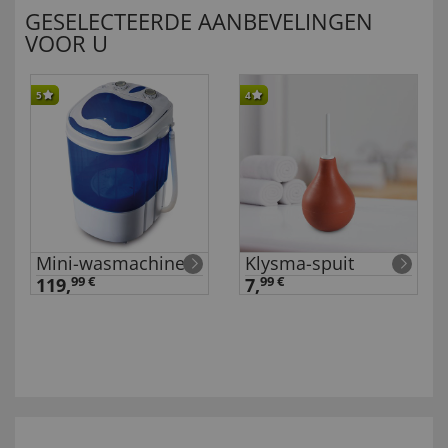
GESELECTEERDE AANBEVELINGEN
VOOR U
5
4
Mini-wasmachine
Klysma-spuit
119,
99 €
7,
99 €