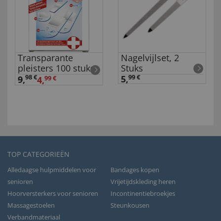
Transparante
Nagelvijlset, 2
pleisters 100 stuks
Stuks
98 €
5,
99 €
9
,
4,
99 €
TOP CATEGORIEËN
Alledaagse hulpmiddelen voor
Bandages kopen
senioren
Vrijetijdskleding heren
Hoorversterkers voor senioren
Incontinentiebroekjes
Massagestoelen
Steunkousen
Verbandmateriaal