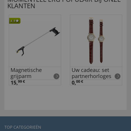
KLANTEN
4,5
Magnetische
Uw cadeau: set
grijparm
partnerhorloges
15,
99 €
0,
00 €
TOP CATEGORIEËN