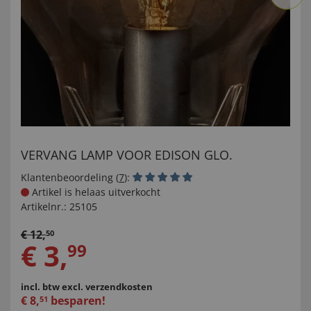
VERVANG LAMP VOOR EDISON GLO.
Klantenbeoordeling (
7
):
Artikel is helaas uitverkocht
Artikelnr.:
25105
€
12
,
50
€
3
,
99
incl. btw
excl. verzendkosten
€
8
,
besparen!
51