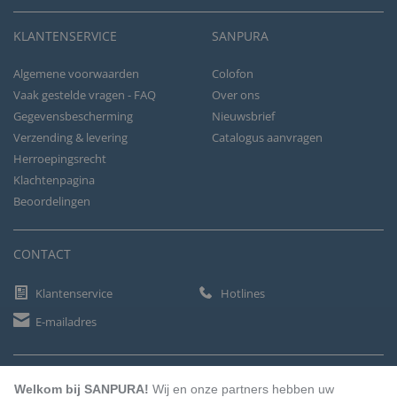
KLANTENSERVICE
SANPURA
Algemene voorwaarden
Colofon
Vaak gestelde vragen - FAQ
Over ons
Gegevensbescherming
Nieuwsbrief
Verzending & levering
Catalogus aanvragen
Herroepingsrecht
Klachtenpagina
Beoordelingen
CONTACT
Klantenservice
Hotlines
E-mailadres
BETAALMETHODEN
Welkom bij SANPURA!
Wij en onze partners hebben uw