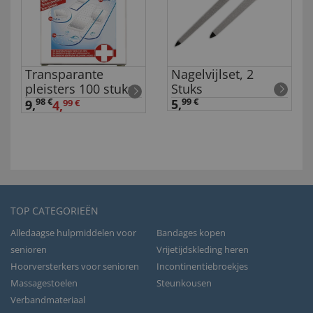
Transparante
Nagelvijlset, 2
pleisters 100 stuks
Stuks
98 €
5,
99 €
9
,
4,
99 €
TOP CATEGORIEËN
Alledaagse hulpmiddelen voor
Bandages kopen
senioren
Vrijetijdskleding heren
Hoorversterkers voor senioren
Incontinentiebroekjes
Massagestoelen
Steunkousen
Verbandmateriaal