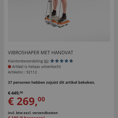
VIBROSHAPER MET HANDVAT
Klantenbeoordeling (
6
):
Artikel is helaas uitverkocht
Artikelnr.:
92112
37 personen hebben zojuist dit artikel bekeken.
€
449
,
90
€
269
,
00
incl. btw
excl. verzendkosten
90