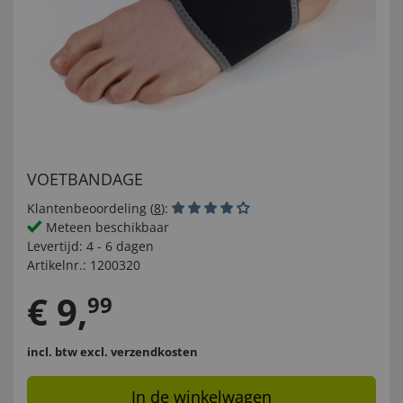
VOETBANDAGE
Klantenbeoordeling (
8
):
Meteen beschikbaar
Levertijd:
4 - 6 dagen
Artikelnr.:
1200320
€
9
,
99
incl. btw
excl. verzendkosten
In de winkelwagen