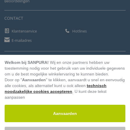
Beoordelingen
CONTACT
Klantenservice
Hotlines
E-mailadres
BETAALMETHODEN
Welkom bij SANPURA!
Wij en onze partners hebben uw
toestemming nodig voor het gebruik van uw individuele gegevens
om u de best mogelijke winkelervaring te kunnen bieden.
Door op "
Aanvaarden
" te klikken, aanvaardt u snel en eenvoudig
Vooruitbetaling
Factuur
Automatische afschrijving
alle cookies, als alternatief kunt u ook alleen
technisch
noodzakelijke cookies accepteren
. U kunt deze tekst
aanpassen
Aanvaarden