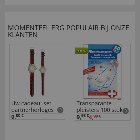
MOMENTEEL ERG POPULAIR BIJ ONZE
KLANTEN
-50
%
Uw cadeau: set
Transparante
partnerhorloges
pleisters 100 stuks
0,
00 €
98 €
9
,
4,
99 €