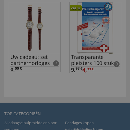
-50
%
Uw cadeau: set
Transparante
partnerhorloges
pleisters 100 stuks
0,
00 €
98 €
9
,
4,
99 €
TOP CATEGORIEËN
Alledaagse hulpmiddelen voor
Bandages kopen
senioren
Vrijetijdskleding heren