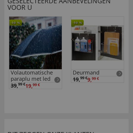
GESELECTEERDE AANBEVELINGEN
VOOR U
-50
%
-50
%
Volautomatische
Deurmand
paraplu met led
99 €
19
,
9,
99 €
99 €
39
,
19,
99 €