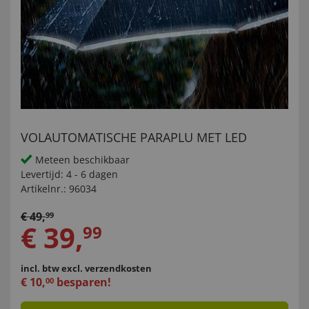
VOLAUTOMATISCHE PARAPLU MET LED
Meteen beschikbaar
Levertijd:
4 - 6 dagen
Artikelnr.:
96034
€
49
,
99
€
39
,
99
incl. btw
excl. verzendkosten
€
10
,
besparen!
00