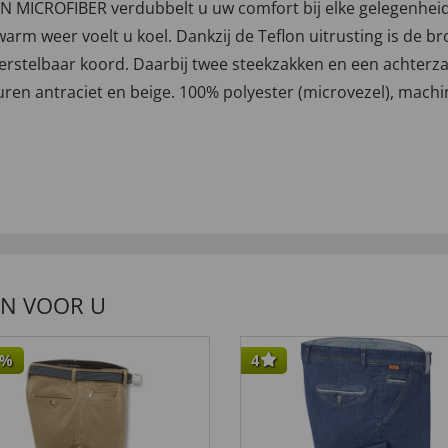
 MICROFIBER verdubbelt u uw comfort bij elke gelegenheid! De
warm weer voelt u koel. Dankzij de Teflon uitrusting is de b
verstelbaar koord. Daarbij twee steekzakken en een achterza
euren antraciet en beige. 100% polyester (microvezel), mac
EN VOOR U
%
4