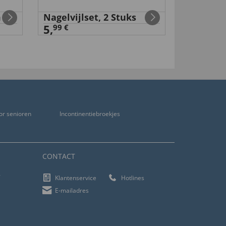
m
Nagelvijlset, 2 Stuks
Transpar
5,
100 stuk
99 €
98 €
9
,
4,
9
or senioren
Incontinentiebroekjes
CONTACT
f
Klantenservice
Hotlines
E-mailadres