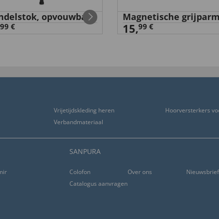
delstok, opvouwbaar
Magnetische grijpar
15,
99 €
99 €
eistungsverhältnis stimmt,
Vrijetijdskleding heren
Hoorversterkers vo
Verbandmateriaal
ragekomfort.”
SANPURA
ming
Colofon
Over ons
Nieuwsbrie
Catalogus aanvragen