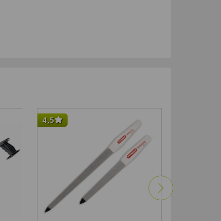
4,5
-50
%