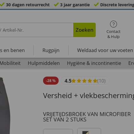
30 dagen retourrecht
3 jaar garantie
Discrete leverin
Zoeken
Contact
& Hulp
s en benen
Rugpijn
Weldaad voor uw voeten
Mobiliteit
Hulpmiddelen
Hygiëne & incontinentie
Er
4.5
(10)
-
28
%
Versheid + vlekbeschermin
VRIJETIJDSBROEK VAN MICROFIBER
SET VAN 2 STUKS