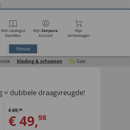
g
Met catalogus
Mijn
Sanpura
-
Mijn
bestellen
Account
winkelwagen
Nieuw
%
otiek
Kleding & schoenen
Sale
g = dubbele draagvreugde!
€
69
,
98
€
49
,
98