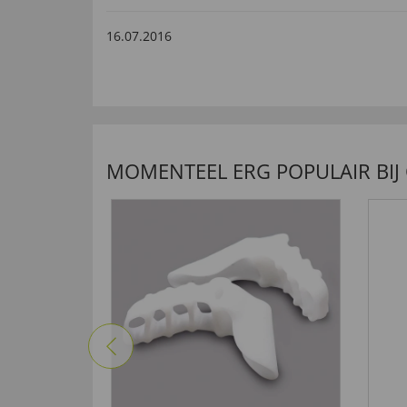
16.07.2016
“als Freizeitkleidung - Empfehlung für jeden, der
möchte - Die Qualität ist in Ordnung”
nuttig (
0
)
niet nuttig (
0
)
MOMENTEEL ERG POPULAIR BIJ
22.06.2016
“Bin sehr zufrieden. ”
nuttig (
0
)
niet nuttig (
0
)
28.05.2016
“Alles super-gute Qualität!”
nuttig (
0
)
niet nuttig (
0
)