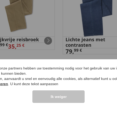
ijkvrije reisbroek
Lichte jeans met
contrasten
99 €
35,
25 €
79,
99 €
 onze partners hebben uw toestemming nodig voor het gebruik van uw 
e kunnen bieden.
ken, aanvaardt u snel en eenvoudig alle cookies, als alternatief kunt u o
LANTEN ZEGGEN
UW PRODUCTVRA
teren
. U kunt deze tekst aanpassen
Ik weiger
Vraag stellen
elingen >>