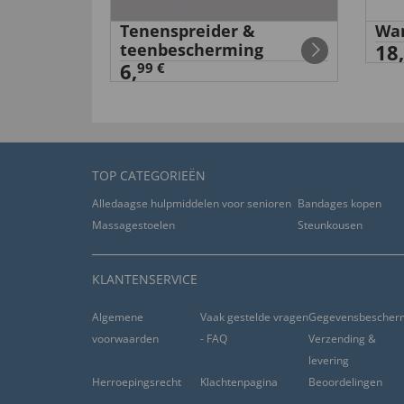
ieslip
Tenenspreider &
Wan
31.03.2016
teenbescherming
18,
6,
99 €
“tragen an warmen Tagen sehr angenehm, Preis-L
lässt sich gut kürzen bei Bedarf”
nuttig (
0
)
niet nuttig (
0
)
TOP CATEGORIEËN
24.06.2015
Alledaagse hulpmiddelen voor senioren
Bandages kopen
Massagestoelen
Steunkousen
“Die Freizeit Hosen ,waren für mich.Sehr guter T
nuttig (
0
)
niet nuttig (
0
)
KLANTENSERVICE
Algemene
Vaak gestelde vragen
Gegevensbescher
15.06.2015
voorwaarden
- FAQ
Verzending &
levering
“wurde vorne schon bewertet”
Herroepingsrecht
Klachtenpagina
Beoordelingen