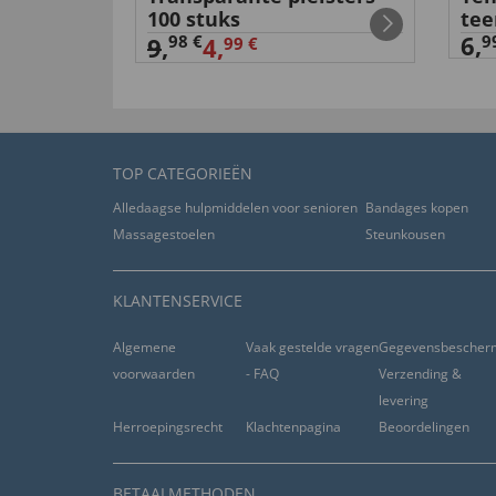
100 stuks
tee
6,
98 €
9
9
,
4,
99 €
TOP CATEGORIEËN
Alledaagse hulpmiddelen voor senioren
Bandages kopen
Massagestoelen
Steunkousen
KLANTENSERVICE
Algemene
Vaak gestelde vragen
Gegevensbescher
voorwaarden
- FAQ
Verzending &
levering
Herroepingsrecht
Klachtenpagina
Beoordelingen
BETAALMETHODEN