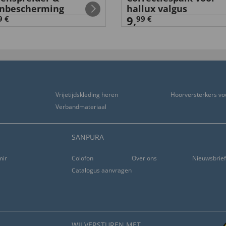
nbescherming
hallux valgus
9,
9 €
99 €
Vrijetijdskleding heren
Hoorversterkers vo
Verbandmateriaal
SANPURA
ming
Colofon
Over ons
Nieuwsbrie
Catalogus aanvragen
WIJ VERSTUREN MET