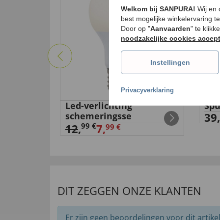
Welkom bij SANPURA!
Wij en
best mogelijke winkelervaring t
Door op "
Aanvaarden
" te klik
noodzakelijke cookies accep
Instellingen
Privacyverklaring
n jas
Led-verlichting
Spu
schemeringsse
39,
€
99 €
12
,
7,
99 €
DIT ZEGGEN ONZE KLANTEN
Er zijn geen beoordelingen voor dit artikel