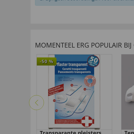
MOMENTEEL ERG POPULAIR BIJ
-50
%
anellen
Transparante pleisters
Ten