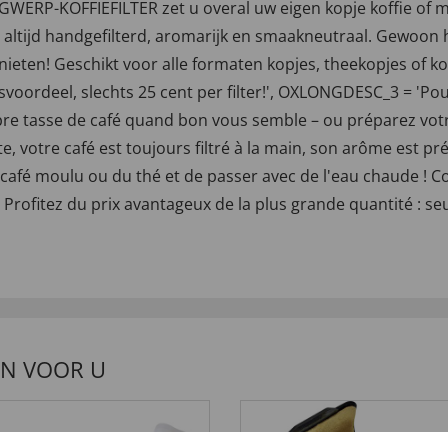
GWERP-KOFFIEFILTER zet u overal uw eigen kopje koffie of ma
altijd handgefilterd, aromarijk en smaakneutraal. Gewoon het 
eten! Geschikt voor alle formaten kopjes, theekopjes of kof
jsvoordeel, slechts 25 cent per filter!', OXLONGDESC_3 = 'Pou
re tasse de café quand bon vous semble – ou préparez votre
, votre café est toujours filtré à la main, son arôme est pré
 café moulu ou du thé et de passer avec de l'eau chaude ! Con
s. Profitez du prix avantageux de la plus grande quantité : se
EN VOOR U