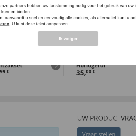
 onze partners hebben uw toestemming nodig voor het gebruik van uw 
e kunnen bieden.
ken, aanvaardt u snel en eenvoudig alle cookies, als alternatief kunt u o
teren
. U kunt deze tekst aanpassen
Ik weiger
itzakset
Horlogerol
35,
99 €
00 €
UW PRODUCTVRA
Vraag stellen
.