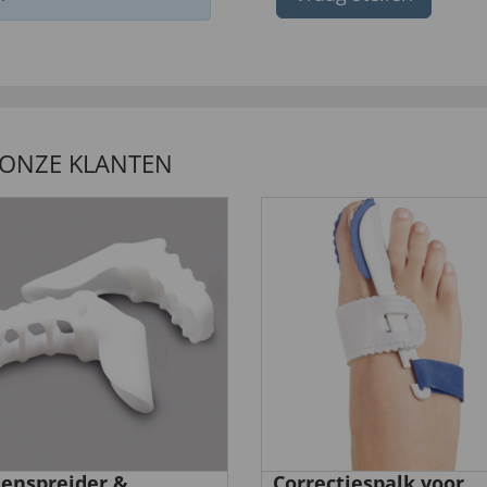
 ONZE KLANTEN
enspreider &
Correctiespalk voor