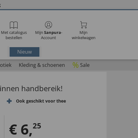
g
Met catalogus
Mijn
Sanpura
-
Mijn
bestellen
Account
winkelwagen
Nieuw
%
otiek
Kleding & schoenen
Sale
 binnen handbereik!
Ook geschikt voor thee
€
6
,
25