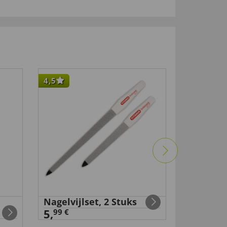
4,5
Nagelvijlset, 2 Stuks
Uw cadea
5,
partnerh
99 €
0,
00 €