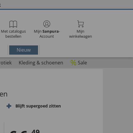
g
Met catalogus
Mijn
Sanpura
-
Mijn
bestellen
Account
winkelwagen
Nieuw
%
rotiek
Kleding & schoenen
Sale
ten
Blijft supergoed zitten
49