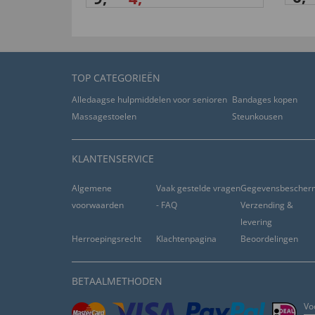
nuttig (
0
)
niet nuttig (
0
)
van
Siegfried T
. door
06.06.2023
TOP CATEGORIEËN
Alledaagse hulpmiddelen voor senioren
Bandages kopen
nuttig (
0
)
niet nuttig (
0
)
Massagestoelen
Steunkousen
van
Lutz B
. door
08.03.2023
KLANTENSERVICE
Algemene
Vaak gestelde vragen
Gegevensbescher
nuttig (
0
)
niet nuttig (
0
)
voorwaarden
- FAQ
Verzending &
levering
van
Klaus K
. door
27.01.2023
Herroepingsrecht
Klachtenpagina
Beoordelingen
BETAALMETHODEN
nuttig (
0
)
niet nuttig (
0
)
Vo