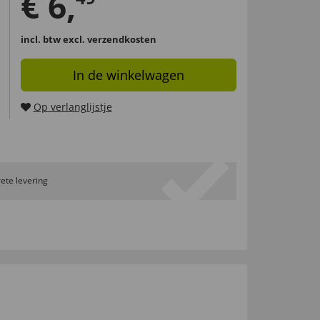
€
6
,
incl. btw
excl. verzendkosten
In de winkelwagen
Op verlanglijstje
ete levering