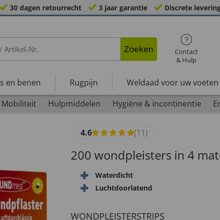
30 dagen retourrecht
3 jaar garantie
Discrete leverin
Zoeken
Contact
& Hulp
s en benen
Rugpijn
Weldaad voor uw voeten
Mobiliteit
Hulpmiddelen
Hygiëne & incontinentie
E
4.6
(11)
200 wondpleisters in 4 ma
Waterdicht
Luchtdoorlatend
WONDPLEISTERSTRIPS