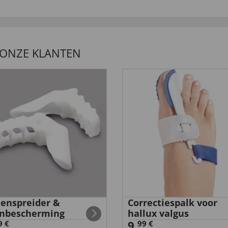
 ONZE KLANTEN
enspreider &
Correctiespalk voor
nbescherming
hallux valgus
9,
9 €
99 €