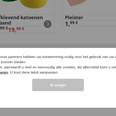
fklevend katoenen
Pleister
band
1,
99 €
99 €
19,
99 €
 onze partners hebben uw toestemming nodig voor het gebruik van uw 
LANTEN ZEGGEN
UW PRODUCTVRA
e kunnen bieden.
ken, aanvaardt u snel en eenvoudig alle cookies, als alternatief kunt u o
teren
. U kunt deze tekst aanpassen
Vraag stellen
elingen >>
Ik weiger