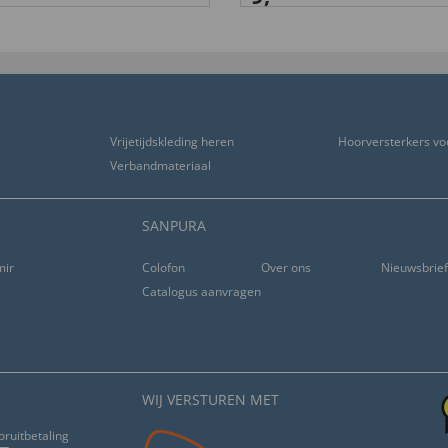
Vrijetijdskleding heren
Hoorversterkers vo
Verbandmateriaal
SANPURA
ming
Colofon
Over ons
Nieuwsbrie
Catalogus aanvragen
WIJ VERSTUREN MET
oruitbetaling