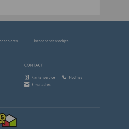
or senioren
Incontinentiebroekjes
CONTACT
f
Klantenservice
Hotlines
E-mailadres