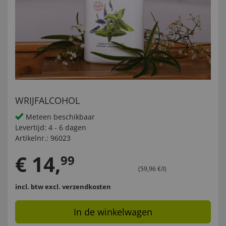
WRIJFALCOHOL
Meteen beschikbaar
Levertijd:
4 - 6 dagen
Artikelnr.:
96023
€
14
,
99
(59,96 €/l)
incl. btw
excl. verzendkosten
In de winkelwagen