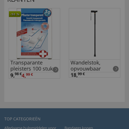
-50
%
Transparante
Wandelstok,
pleisters 100 stuks
opvouwbaar
98 €
18,
99 €
9
,
4,
99 €
TOP CATEGORIEËN
Alledaagse hulpmiddelen voor
Bandages kopen