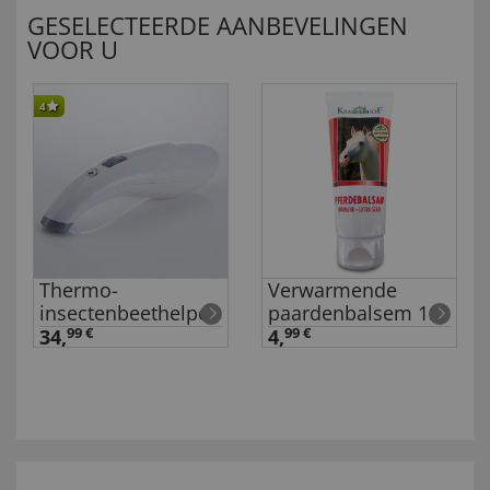
GESELECTEERDE AANBEVELINGEN
VOOR U
4
Thermo-
Verwarmende
insectenbeethelper
paardenbalsem 100
ml
34,
99 €
4,
99 €