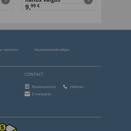
15,
9,
99 €
or senioren
Incontinentiebroekjes
CONTACT
f
Klantenservice
Hotlines
E-mailadres