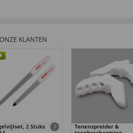
c'est parfait au niveau du
 ONZE KLANTEN
ça ne tient pas très bien
nt à ce qui était dit.”
elvijlset, 2 Stuks
Tenenspreider &
teenbescherming
9 €