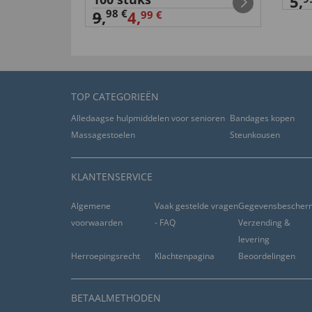
5,
98 €
9
,
4,
99 €
“Sofort eingesetzt”
nuttig (
0
)
niet nuttig (
0
)
Gut zu handhaben
TOP CATEGORIEËN
van
Jürgen F
. door
16.06.2019
Alledaagse hulpmiddelen voor senioren
Bandages kopen
Massagestoelen
Steunkousen
“Gut”
nuttig (
0
)
niet nuttig (
0
)
KLANTENSERVICE
Algemene
Vaak gestelde vragen
Gegevensbescher
gute Qualität
voorwaarden
- FAQ
Verzending &
van
Werner R
. door
10.06.2019
levering
Herroepingsrecht
Klachtenpagina
Beoordelingen
“schon bekannt, sehr zufrieden.”
nuttig (
0
)
niet nuttig (
0
)
BETAALMETHODEN