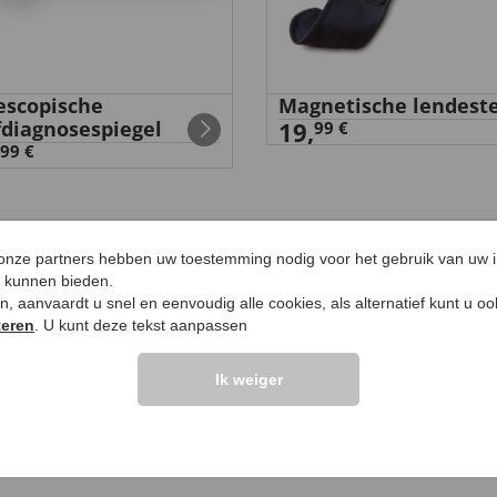
escopische
Magnetische lendest
fdiagnosespiegel
19,
99 €
99 €
 onze partners hebben uw toestemming nodig voor het gebruik van uw 
e kunnen bieden.
LANTEN ZEGGEN
UW PRODUCTVRA
ken, aanvaardt u snel en eenvoudig alle cookies, als alternatief kunt u o
teren
. U kunt deze tekst aanpassen
Vraag stellen
Ik weiger
elingen >>