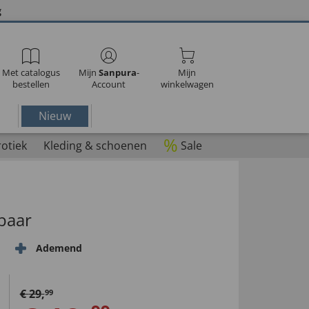
g
Met catalogus
Mijn
Sanpura
-
Mijn
bestellen
Account
winkelwagen
Nieuw
%
rotiek
Kleding & schoenen
Sale
baar
Ademend
€
29
,
99