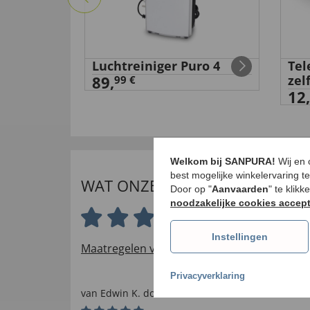
Luchtreiniger Puro 4
Tel
89,
zel
99 €
12,
Welkom bij SANPURA!
Wij en
best mogelijke winkelervaring t
WAT ONZE INTERNATIONALE K
Door op "
Aanvaarden
" te klik
noodzakelijke cookies accep
4.5 van 5 sterren
Instellingen
Maatregelen voor het verifiëren van beoord
Privacyverklaring
van
Edwin K
. door
30.11.2021