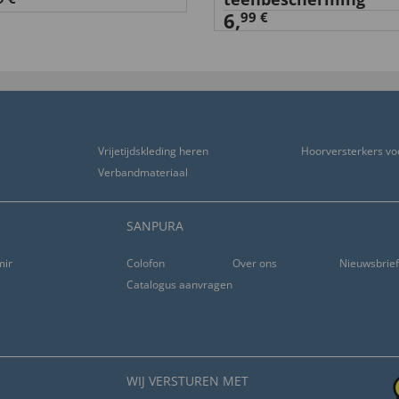
6,
99 €
Vrijetijdskleding heren
Hoorversterkers vo
Verbandmateriaal
SANPURA
ming
Colofon
Over ons
Nieuwsbrie
Catalogus aanvragen
WIJ VERSTUREN MET