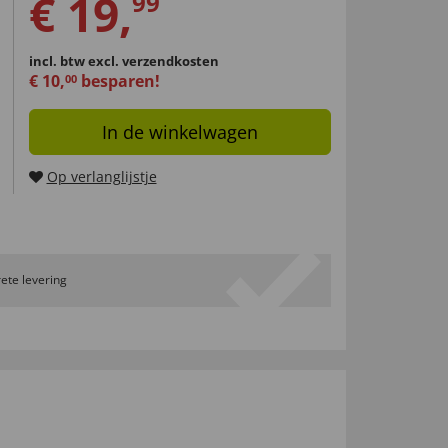
€
19
,
99
incl. btw
excl. verzendkosten
€
10
,
besparen!
00
In de winkelwagen
Op verlanglijstje
ete levering