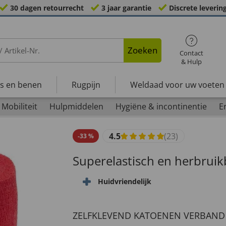
30 dagen retourrecht
3 jaar garantie
Discrete leverin
Zoeken
Contact
& Hulp
s en benen
Rugpijn
Weldaad voor uw voeten
Mobiliteit
Hulpmiddelen
Hygiëne & incontinentie
E
4.5
(23)
-
33
%
Superelastisch en herbruik
Huidvriendelijk
ZELFKLEVEND KATOENEN VERBAND