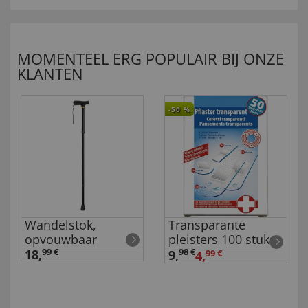
MOMENTEEL ERG POPULAIR BIJ ONZE
KLANTEN
-50
%
Wandelstok,
Transparante
opvouwbaar
pleisters 100 stuks
18,
99 €
98 €
9
,
4,
99 €