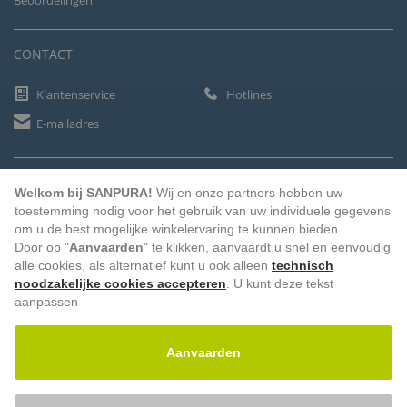
Beoordelingen
CONTACT
Klantenservice
Hotlines
E-mailadres
BETAALMETHODEN
Welkom bij SANPURA!
Wij en onze partners hebben uw
toestemming nodig voor het gebruik van uw individuele gegevens
om u de best mogelijke winkelervaring te kunnen bieden.
Door op "
Aanvaarden
" te klikken, aanvaardt u snel en eenvoudig
Vooruitbetaling
Factuur
Automatische afschrijving
alle cookies, als alternatief kunt u ook alleen
technisch
noodzakelijke cookies accepteren
. U kunt deze tekst
aanpassen
Aanvaarden