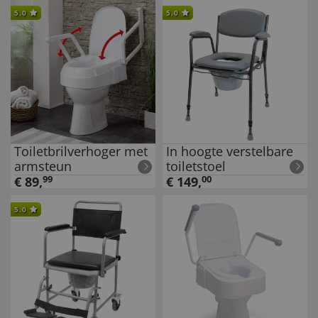
5.0
5.0
Toiletbrilverhoger met
In hoogte verstelbare
armsteun
toiletstoel
€
89
,
99
€
149
,
00
5.0