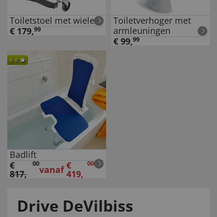
Toiletstoel met wielen
Toiletverhoger met
armleuningen
€
179
,
99
€
99
,
99
5.0
Badlift
€
00
€
00
vanaf
817
,
419
,
Drive DeVilbiss