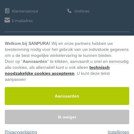
Klantenservice
Hotlines
E-mailadres
BETAALMETHODEN
Welkom bij SANPURA!
Wij en onze partners hebben uw
toestemming nodig voor het gebruik van uw individuele gegevens
om u de best mogelijke winkelervaring te kunnen bieden.
Door op "
Aanvaarden
" te klikken, aanvaardt u snel en eenvoudig
Vooruitbetaling
Factuur
Automatische afschrijving
alle cookies, als alternatief kunt u ook alleen
technisch
noodzakelijke cookies accepteren
. U kunt deze tekst
aanpassen
Aanvaarden
Ik weiger
Privacyverklaring
Instellingen
© 2026 – Sanpura. Alle rechten voorbehouden.