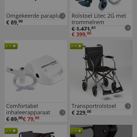
Omgekeerde paraplu
Rolstoel Litec 2G met
trommelrem
€
89
,
99
€
1.471
,
61
€
399
,
00
4.5
5.0
Comfortabel
Transportrolstoel
inhaleerapparaat
€
229
,
00
€
89
,
99
€
79
,
99
4.5
5.0