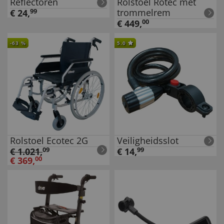
Reflectoren
Rolstoel Rotec met
trommelrem
€
24
,
99
€
449
,
00
-
63
%
5.0
Rolstoel Ecotec 2G
Veiligheidsslot
€
1.021
,
09
€
14
,
99
€
369
,
00