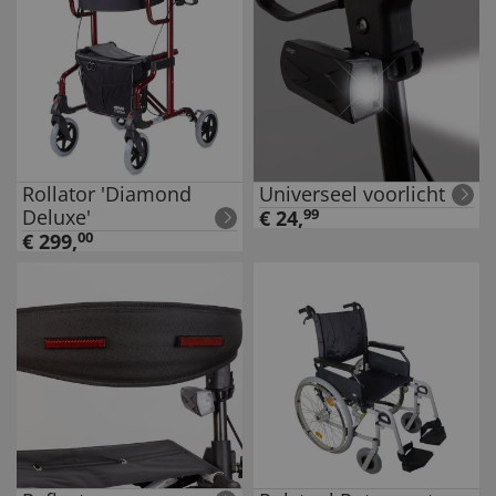
Rollator 'Diamond
Universeel voorlicht
Deluxe'
€
24
,
99
€
299
,
00