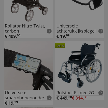
Rollator Nitro Twist,
Universele
carbon
achteruitkijkspiegel
€
499
,
00
€
19
,
99
-
30
%
Universele
Rolstoel Ecotec 2G
smartphonehouder
€
449
,
00
€
314
,
30
€
19
,
99