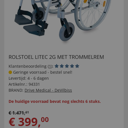
ROLSTOEL LITEC 2G MET TROMMELREM
Klantenbeoordeling (
1
):
Geringe voorraad - bestel snel!
Levertijd:
4 - 6 dagen
Artikelnr.:
94331
BRAND:
Drive Medical - DeVilbiss
De huidige voorraad bevat nog slechts 6 stuks.
€
1.471
,
61
€
399
,
00