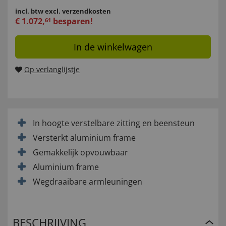
incl. btw
excl. verzendkosten
€
1.072
,
besparen!
61
In de winkelwagen
Op verlanglijstje
In hoogte verstelbare zitting en beensteun
Versterkt aluminium frame
Gemakkelijk opvouwbaar
Aluminium frame
Wegdraaibare armleuningen
BESCHRIJVING