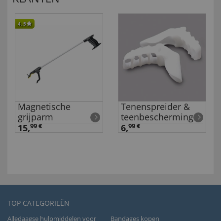
4,5
Magnetische
Tenenspreider &
grijparm
teenbescherming
15,
99 €
6,
99 €
TOP CATEGORIEËN
Alledaagse hulpmiddelen voor
Bandages kopen