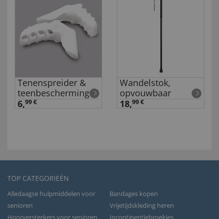
Tenenspreider &
Wandelstok,
teenbescherming
opvouwbaar
6,
99 €
18,
99 €
TOP CATEGORIEËN
Alledaagse hulpmiddelen voor
Bandages kopen
senioren
Vrijetijdskleding heren
Hoorversterkers voor senioren
Incontinentiebroekjes