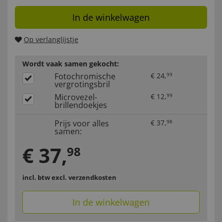
In de winkelwagen
Op verlanglijstje
Wordt vaak samen gekocht:
Fotochromische
€
24
,
99
vergrotingsbril
Microvezel-
€
12
,
99
brillendoekjes
Prijs voor alles
€
37
,
98
samen:
€
37
,
98
incl. btw
excl. verzendkosten
In de winkelwagen