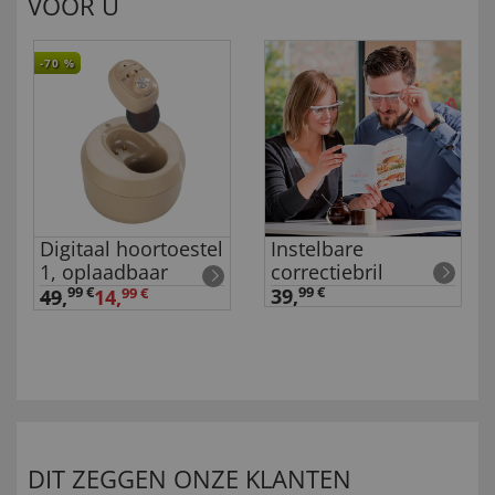
VOOR U
-70
%
Digitaal hoortoestel
Instelbare
1, oplaadbaar
correctiebril
99 €
39,
99 €
49
,
14,
99 €
DIT ZEGGEN ONZE KLANTEN